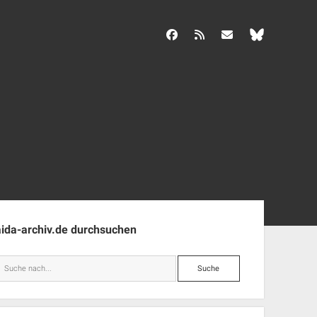
facebook
rss
info@aida-archiv.de
enleiste
aida-archiv.de durchsuchen
Suche