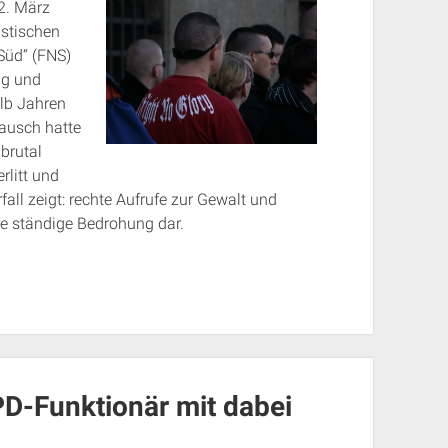
2. März
istischen
Süd“ (FNS)
ng und
alb Jahren
Rausch hatte
brutal
rlitt und
all zeigt: rechte Aufrufe zur Gewalt und
ne ständige Bedrohung dar.
PD-Funktionär mit dabei