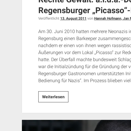
Regensburger „Picasso“
Veröffentlicht
13. August 2011
von
Hannah Hofmann, Jan 
Am 30. Juni 2010 hatten mehrere Neonazis i
Regensburg einen Barkeeper zusammengesc
nachdem er einen von ihnen wegen rassistis
Äußerungen vor dem Lokal „Picasso“ zur Rede
hatte. Der Überfall machte bundesweit Schla
war die Initialzündung für die Gründung der 
Regensburger Gastronomen unterstützten Init
Bedienung für Nazis“. Im Prozess blieben vie
Rechte
Weiterlesen
Gewalt:
a.i.d.a.-
Dossier
zum