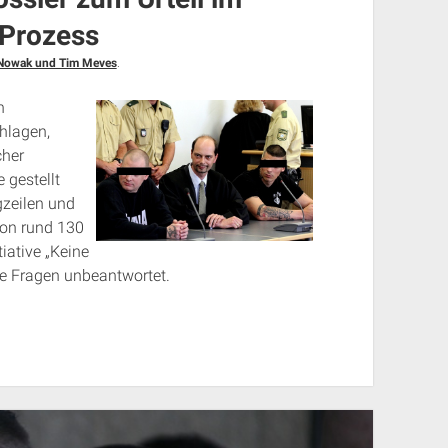
-Prozess
Nowak und Tim Meves
.
n
hlagen,
cher
 gestellt
gzeilen und
von rund 130
iative „Keine
le Fragen unbeantwortet.