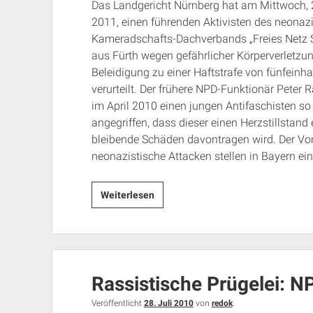
Das Landgericht Nürnberg hat am Mittwoch, 
2011, einen führenden Aktivisten des neonaz
Kameradschafts-Dachverbands „Freies Netz 
aus Fürth wegen gefährlicher Körperverletzu
Beleidigung zu einer Haftstrafe von fünfeinh
verurteilt. Der frühere NPD-Funktionär Peter 
im April 2010 einen jungen Antifaschisten so 
angegriffen, dass dieser einen Herzstillstand e
bleibende Schäden davontragen wird. Der Vorf
neonazistische Attacken stellen in Bayern ei
„Sei
Weiterlesen
erbarmungslos!“
Rassistische Prügelei: N
Veröffentlicht
28. Juli 2010
von
redok
.