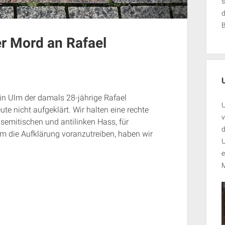
s
r Mord an Rafael
in Ulm der damals 28-jährige Rafael
U
te nicht aufgeklärt. Wir halten eine rechte
v
isemitischen und antilinken Hass, für
d
m die Aufklärung voranzutreiben, haben wir
U
e
M