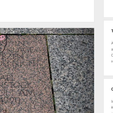
A
a
O
r
I