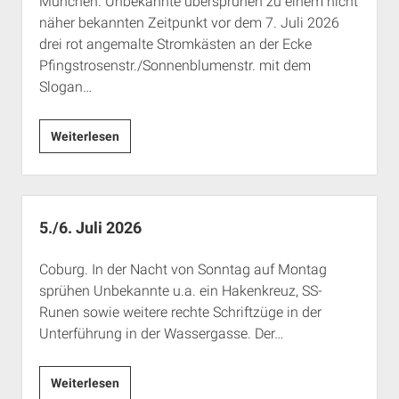
München. Unbekannte übersprühen zu einem nicht
Rechte Termine München
Über a.i.d.a.
näher bekannten Zeitpunkt vor dem 7. Juli 2026
RSS-Feeds, Twitter & Facebook
drei rot angemalte Stromkästen an der Ecke
Pfingstrosenstr./Sonnenblumenstr. mit dem
Bibliothek
Slogan…
Kontakt & PGP-Key
7.
Weiterlesen
Juli
2026
5./6. Juli 2026
Coburg. In der Nacht von Sonntag auf Montag
sprühen Unbekannte u.a. ein Hakenkreuz, SS-
Runen sowie weitere rechte Schriftzüge in der
Unterführung in der Wassergasse. Der…
5./6.
Weiterlesen