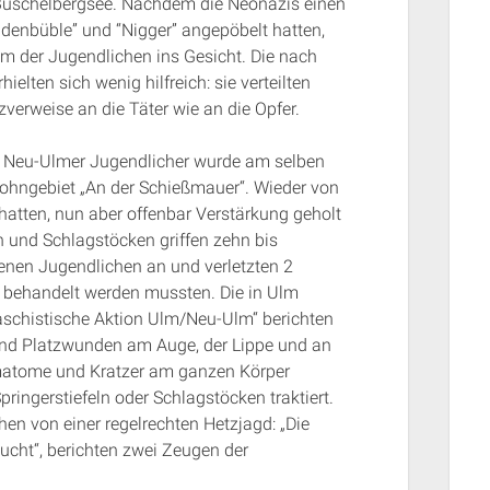
 Buschelbergsee. Nachdem die Neonazis einen
udenbüble” und “Nigger” angepöbelt hatten,
em der Jugendlichen ins Gesicht. Die nach
elten sich wenig hilfreich: sie verteilten
erweise an die Täter wie an die Opfer.
pe Neu-Ulmer Jugendlicher wurde am selben
Wohngebiet „An der Schießmauer“. Wieder von
hatten, nun aber offenbar Verstärkung geholt
n und Schlagstöcken griffen zehn bis
enen Jugendlichen an und verletzten 2
 behandelt werden mussten. Die in Ulm
aschistische Aktion Ulm/Neu-Ulm“ berichten
 und Platzwunden am Auge, der Lippe und an
ämatome und Kratzer am ganzen Körper
pringerstiefeln oder Schlagstöcken traktiert.
en von einer regelrechten Hetzjagd: „Die
cht“, berichten zwei Zeugen der