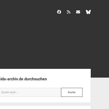
facebook
rss
info@aida-archiv.de
enleiste
aida-archiv.de durchsuchen
Suche