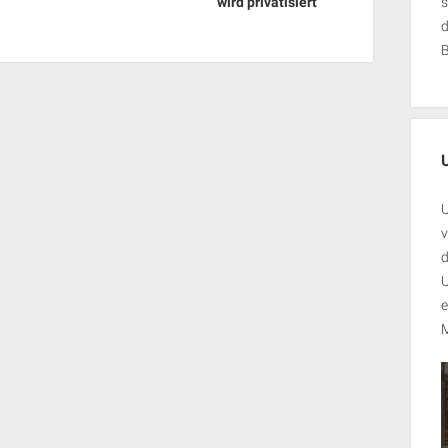
wird privatisiert
s
U
v
d
U
e
M