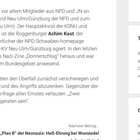
vor allem Mitglieder aus NPD und JN an.
band Neu-Ulm/Günzburg der NPD und zum
u-Ulm). Der Hauptaktivist der KSNU und
 ist der Roggenburger
Achim Kast
, der
twortlicher der NPD-Schwaben-homepage
-KV Neu-Ulm/Günzburg agiert. In den letzten
A
 Nazi-Zine „Donnerschlag“ heraus und war
a
im Bundesgebiet anwesend.
O
r
tten den Überfall zunächst verschwiegen und
rund des Angriffs abzulenken. Gegenüber der
nfrage allen Ernstes verlauten: „Zwei
eraten sein“.
I
Nächster Beitrag...
„Plan B“ der Neonazis: Heß-Ehrung bei Wunsiedel