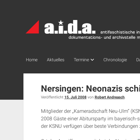
a.i.d.a.
Archiv
München
Home
Aktuelles
Termine
Chronologie
D
Nersingen: Neonazis sch
Veröffentlicht
15. Juli 2008
von
Robert Andreasch
.
Mitglieder der „Kameradschaft Neu-Ulm“ (KSNU
2008 Gäste einer Abitursparty im bayerisch
der KSNU verfügen über beste Verbindungen 