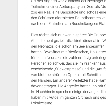
Ort des Angriffs war zunächst der Nersinger
Teilnehmer einer Abitursparty am See als “J
zog ein Nazi eine Gaspistole und schoss ein
den Schüssen alarmierten Polizeibeamten verhi
nach dem Eintreffen am Buschelbergsee Platzv
Dies rächte sich nur wenig später: Die Grup
Abend erneut gezielt attackiert, diesmal im 
den Neonazis, die schon am See angegriffen 
hatten. Bewaffnet mit Bierflaschen, Holzlatte
fünfzehn Neonazis die zahlenmäßig unterleg
Personen so schwer, das sie im Krankenhaus
erscheinende „Südwestpresse“ und die „Antif
von blutüberströmten Opfern, mit Schnitten
den Händen. Ein anderer Verletzter habe H
davongetragen. Die Angreifer hatten ihn mit S
Im Nachhinein sprechen einige der Jugendlich
haben mit Autos im ganzen Ort nach uns gesu
Lokalzeitung.