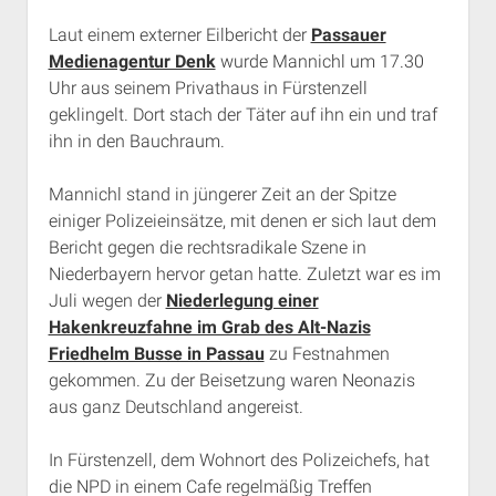
Rechte Termine München
Über a.i.d.a.
Laut einem externer Eilbericht der
Passauer
RSS-Feeds, Twitter & Facebook
Medienagentur Denk
wurde Mannichl um 17.30
Uhr aus seinem Privathaus in Fürstenzell
Bibliothek
geklingelt. Dort stach der Täter auf ihn ein und traf
Kontakt & PGP-Key
ihn in den Bauchraum.
Mannichl stand in jüngerer Zeit an der Spitze
einiger Polizeieinsätze, mit denen er sich laut dem
Bericht gegen die rechtsradikale Szene in
Niederbayern hervor getan hatte. Zuletzt war es im
Juli wegen der
Niederlegung einer
Hakenkreuzfahne im Grab des Alt-Nazis
Friedhelm Busse in Passau
zu Festnahmen
gekommen. Zu der Beisetzung waren Neonazis
aus ganz Deutschland angereist.
In Fürstenzell, dem Wohnort des Polizeichefs, hat
die NPD in einem Cafe regelmäßig Treffen