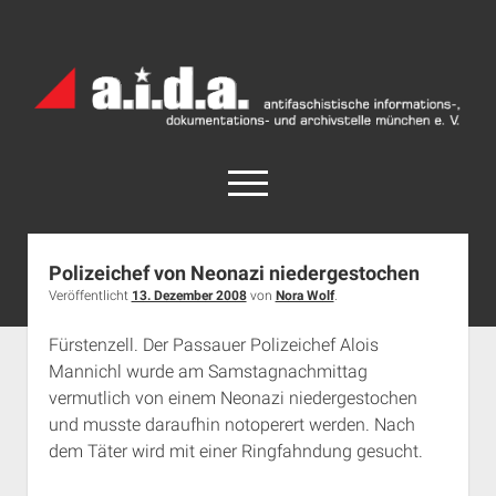
a.i.d.a.
Archiv
München
open
menu
facebook
rss
info@aida-archiv.de
Polizeichef von Neonazi niedergestochen
Veröffentlicht
13. Dezember 2008
von
Nora Wolf
.
Home
Aktuelles
Fürstenzell. Der Passauer Polizeichef Alois
Mannichl wurde am Samstagnachmittag
open
Termine
dropdown
vermutlich von einem Neonazi niedergestochen
Antifaschistische Termine im Süden
Chronologie
menu
und musste daraufhin notoperert werden. Nach
open
Antifaschistische Termine in München
Das Archiv
dem Täter wird mit einer Ringfahndung gesucht.
dropdown
Rechte Termine im Süden
a.i.d.a. e. V. unterstützen
Impressum
menu