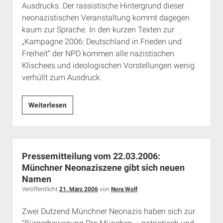
Ausdrucks. Der rassistische Hintergrund dieser
neonazistischen Veranstaltung kommt dagegen
kaum zur Sprache. In den kurzen Texten zur
„Kampagne 2006: Deutschland in Frieden und
Freiheit“ der NPD kommen alle nazistischen
Klischees und ideologischen Vorstellungen wenig
verhüllt zum Ausdruck.
Pressemitteilung
Weiterlesen
vom
1.
Juni
2006:
Pressemitteilung vom 22.03.2006:
NPD-
Münchner Neonaziszene gibt sich neuen
Aufmarsch
Namen
am
Veröffentlicht
21. März 2006
von
Nora Wolf
.
1.
Zwei Dutzend Münchner Neonazis haben sich zur
Juli