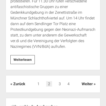
protestieren. Für 11.30 Uhr rufen verschiedene
antifaschistische Gruppen zu einer
Gedenkkundgebung in der Zenettistraße im
Münchner Schlachthofviertel auf. Um 14 Uhr findet
dann auf dem Sendlinger Tor Platz eine
Protestkundgebung gegen den Neonazi-Aufmarsch
statt, zu dem unter anderem die Gewerkschaft
ver.di und die Vereinigung der Verfolgten des
Naziregimes (VVN/BdA) aufrufen.
Pressemitteilung
Weiterlesen
vom
10.
Januar
2006:
Seitennummerierung
Zurück
1
2
3
4
Weiter
Antifaschistische
der
Kundgebungen
Beiträge
gegen
Seitenleiste
Neonazi-