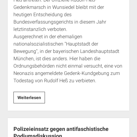
Gedenkmarsch in Wunsiedel bleibt mit der
heutigen Entscheidung des
Bundesverfassungsgerichts in diesem Jahr
letztinstanzlich verboten.
Ausgerechnet in der ehemaligen
nationalsozialistischen "Hauptstadt der
Bewegung", in der bayerischen Landeshauptstadt
München, ist dies anders. Hier haben die
Ordnungsbehörden nicht einmal versucht, eine von
Neonazis angemeldete Gedenk-Kundgebung zum
Todestag von Rudolf Heß zu verbieten.
Heß-
Weiterlesen
Gedenk-
Veranstaltungen
bundesweit
verboten
Polizeieinsatz gegen antifaschistische
–
Podiumsdiskussion