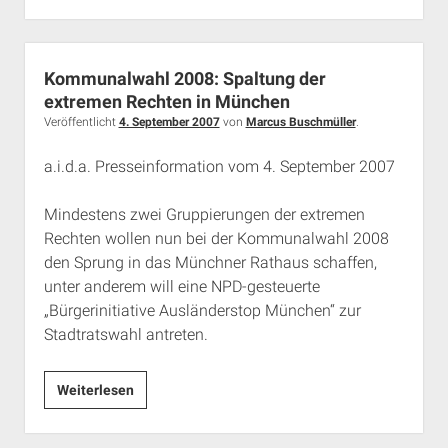
Hetzer.
Zum
Neonazi-
Kommunalwahl 2008: Spaltung der
Aufmarsch
extremen Rechten in München
am
Veröffentlicht
4. September 2007
von
Marcus Buschmüller
.
4.
a.i.d.a. Presseinformation vom 4. September 2007
Januar
2008
Mindestens zwei Gruppierungen der extremen
Rechten wollen nun bei der Kommunalwahl 2008
den Sprung in das Münchner Rathaus schaffen,
unter anderem will eine NPD-gesteuerte
„Bürgerinitiative Ausländerstop München“ zur
Stadtratswahl antreten.
Kommunalwahl
Weiterlesen
2008:
Spaltung