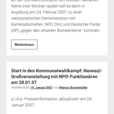
Keine zwei Wochen später soll es dann in
Augsburg am 24. Februar 2007 zu einer
neonazistischen Demonstration von
Kameradschaften, NPD, DVU und Deutscher Partei
(DP) „gegen den alliierten Bombenterror" kommen.
Neonazistische
Weiterlesen
Instrumentalisierung
von
Kriegstoten:
NPD-
Start in den Kommunalwahlkampf: Neonazi-
Mahnwache
Großveranstaltung mit NPD-Funktionären
auf
am 28.01.07
dem
Veröffentlicht
19. Januar 2007
von
Marcus Buschmüller
.
Marienplatz
a.i.d.a.-Presseinformation, aktualisiert am 24.
am
Januar 2007
13.2.07