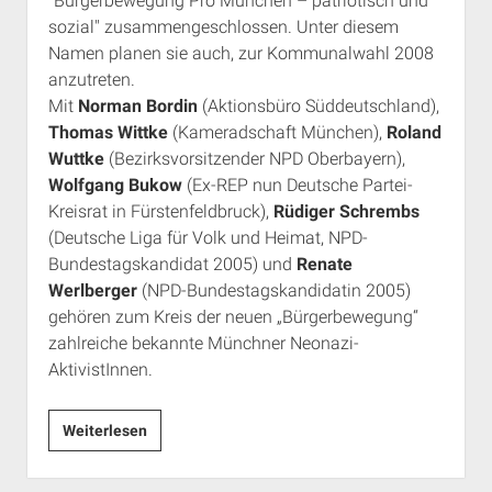
"Bürgerbewegung Pro München – patriotisch und
2006
sozial" zusammengeschlossen. Unter diesem
in
Namen planen sie auch, zur Kommunalwahl 2008
München
anzutreten.
Mit
Norman Bordin
(Aktionsbüro Süddeutschland),
Thomas Wittke
(Kameradschaft München),
Roland
Wuttke
(Bezirksvorsitzender NPD Oberbayern),
Wolfgang Bukow
(Ex-REP nun Deutsche Partei-
Kreisrat in Fürstenfeldbruck),
Rüdiger Schrembs
(Deutsche Liga für Volk und Heimat, NPD-
Bundestagskandidat 2005) und
Renate
Werlberger
(NPD-Bundestagskandidatin 2005)
gehören zum Kreis der neuen „Bürgerbewegung“
zahlreiche bekannte Münchner Neonazi-
AktivistInnen.
Pressemitteilung
Weiterlesen
vom
22.03.2006: