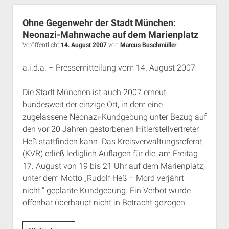
der
extremen
Ohne Gegenwehr der Stadt München:
Rechten
Neonazi-Mahnwache auf dem Marienplatz
in
Veröffentlicht
14. August 2007
von
Marcus Buschmüller
.
München
a.i.d.a. – Pressemitteilung vom 14. August 2007
Die Stadt München ist auch 2007 erneut
bundesweit der einzige Ort, in dem eine
zugelassene Neonazi-Kundgebung unter Bezug auf
den vor 20 Jahren gestorbenen Hitlerstellvertreter
Heß stattfinden kann. Das Kreisverwaltungsreferat
(KVR) erließ lediglich Auflagen für die, am Freitag
17. August von 19 bis 21 Uhr auf dem Marienplatz,
unter dem Motto „Rudolf Heß – Mord verjährt
nicht.“ geplante Kundgebung. Ein Verbot wurde
offenbar überhaupt nicht in Betracht gezogen.