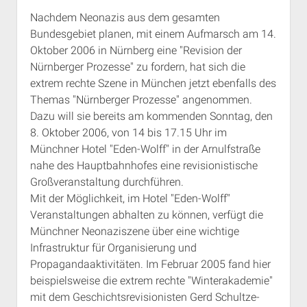
Funktionären
Nachdem Neonazis aus dem gesamten
am
Bundesgebiet planen, mit einem Aufmarsch am 14.
28.01.07
Oktober 2006 in Nürnberg eine "Revision der
Nürnberger Prozesse" zu fordern, hat sich die
extrem rechte Szene in München jetzt ebenfalls des
Themas "Nürnberger Prozesse" angenommen.
Dazu will sie bereits am kommenden Sonntag, den
8. Oktober 2006, von 14 bis 17.15 Uhr im
Münchner Hotel "Eden-Wolff" in der Arnulfstraße
nahe des Hauptbahnhofes eine revisionistische
Großveranstaltung durchführen.
Mit der Möglichkeit, im Hotel "Eden-Wolff"
Veranstaltungen abhalten zu können, verfügt die
Münchner Neonaziszene über eine wichtige
Infrastruktur für Organisierung und
Propagandaaktivitäten. Im Februar 2005 fand hier
beispielsweise die extrem rechte "Winterakademie"
mit dem Geschichtsrevisionisten Gerd Schultze-