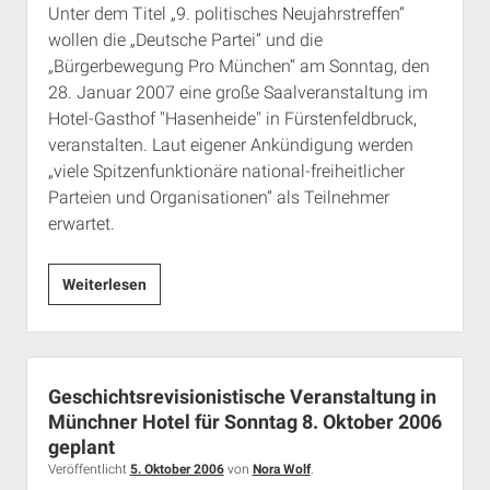
Unter dem Titel „9. politisches Neujahrstreffen“
wollen die „Deutsche Partei“ und die
„Bürgerbewegung Pro München“ am Sonntag, den
28. Januar 2007 eine große Saalveranstaltung im
Hotel-Gasthof "Hasenheide" in Fürstenfeldbruck,
veranstalten. Laut eigener Ankündigung werden
„viele Spitzenfunktionäre national-freiheitlicher
Parteien und Organisationen“ als Teilnehmer
erwartet.
Start
Weiterlesen
in
den
Kommunalwahlkampf:
Neonazi-
Geschichtsrevisionistische Veranstaltung in
Großveranstaltung
Münchner Hotel für Sonntag 8. Oktober 2006
mit
geplant
NPD-
Veröffentlicht
5. Oktober 2006
von
Nora Wolf
.