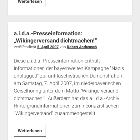
Ohne
Weiterlesen
Gegenwehr
der
Stadt
München:
a.i.d.a.-Presseinformation:
Neonazi-
„Wikingerversand dichtmachen!“
Mahnwache
Veröffentlicht
5. April 2007
von
Robert Andreasch
.
auf
Diese a.i.d.a.-Presseinformation enthält
dem
Informationen der bayernweiten Kampagne "Nazis
Marienplatz
unplugged" zur antifaschistischen Demonstration
am Samstag, 7. April 2007, im niederbayerischen
Geiselhöring unter dem Motto "Wikingerversand
dichtmachen!". Außerdem hat das a.i.d.a.-Archiv
Hintergrundinformationen zum neonazistischen
"Wikingerversand" zusammengestellt.
a.i.d.a.-
Weiterlesen
Presseinformation: