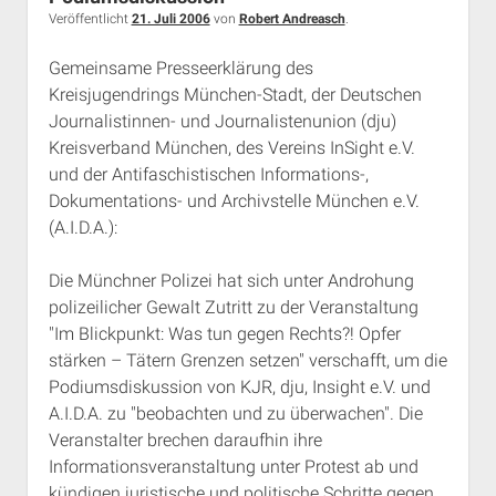
nur
Veröffentlicht
21. Juli 2006
von
Robert Andreasch
.
in
Gemeinsame Presseerklärung des
München
Kreisjugendrings München-Stadt, der Deutschen
nicht
Journalistinnen- und Journalistenunion (dju)
Kreisverband München, des Vereins InSight e.V.
und der Antifaschistischen Informations-,
Dokumentations- und Archivstelle München e.V.
(A.I.D.A.):
Die Münchner Polizei hat sich unter Androhung
polizeilicher Gewalt Zutritt zu der Veranstaltung
"Im Blickpunkt: Was tun gegen Rechts?! Opfer
stärken – Tätern Grenzen setzen" verschafft, um die
Podiumsdiskussion von KJR, dju, Insight e.V. und
A.I.D.A. zu "beobachten und zu überwachen". Die
Veranstalter brechen daraufhin ihre
Informationsveranstaltung unter Protest ab und
kündigen juristische und politische Schritte gegen