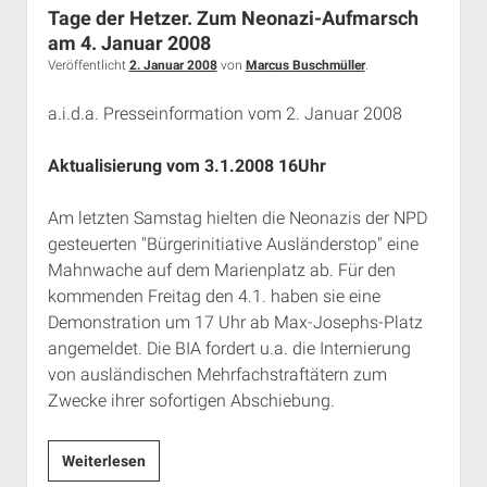
Tage der Hetzer. Zum Neonazi-Aufmarsch
Rechte Termine München
Über a.i.d.a.
am 4. Januar 2008
RSS-Feeds, Twitter & Facebook
Veröffentlicht
2. Januar 2008
von
Marcus Buschmüller
.
Bibliothek
a.i.d.a. Presseinformation vom 2. Januar 2008
Kontakt & PGP-Key
Aktualisierung vom 3.1.2008 16Uhr
Am letzten Samstag hielten die Neonazis der NPD
gesteuerten "Bürgerinitiative Ausländerstop" eine
Mahnwache auf dem Marienplatz ab. Für den
kommenden Freitag den 4.1. haben sie eine
Demonstration um 17 Uhr ab Max-Josephs-Platz
angemeldet. Die BIA fordert u.a. die Internierung
von ausländischen Mehrfachstraftätern zum
Zwecke ihrer sofortigen Abschiebung.
Tage
Weiterlesen
der