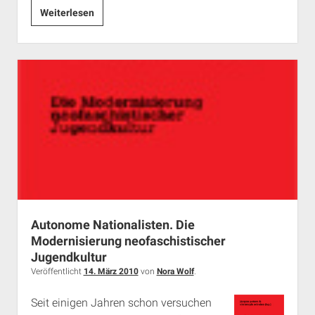
Heute:
Weiterlesen
a.i.d.a.-
Antifa-
Magazin
bei
Radio
Lora
Autonome Nationalisten. Die
Modernisierung neofaschistischer
Jugendkultur
Veröffentlicht
14. März 2010
von
Nora Wolf
.
Seit einigen Jahren schon versuchen