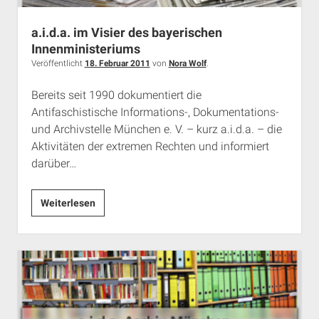
Rechte Termine München
Über a.i.d.a.
a.i.d.a. im Visier des bayerischen
RSS-Feeds, Twitter & Facebook
Innenministeriums
Bibliothek
Veröffentlicht
18. Februar 2011
von
Nora Wolf
.
Kontakt & PGP-Key
Bereits seit 1990 dokumentiert die
Antifaschistische Informations-, Dokumentations-
und Archivstelle München e. V. – kurz a.i.d.a. – die
Aktivitäten der extremen Rechten und informiert
darüber…
a.i.d.a.
Weiterlesen
im
Visier
des
bayerischen
Innenministeriums