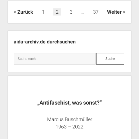
in
Wunsiedel
Seitennummerierung
Zurück
1
2
3
…
37
Weiter
der
Beiträge
Seitenleiste
aida-archiv.de durchsuchen
Suche
„Antifaschist, was sonst?“
Marcus Buschmüller
1963 – 2022