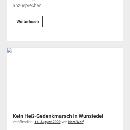
anzusprechen.
Argumentationshilfe
Weiterlesen
gegen
die
neue
„Schulhof-
CD“
der
NPD
Kein Heß-Gedenkmarsch in Wunsiedel
Veröffentlicht
14. August 2009
von
Nora Wolf
.