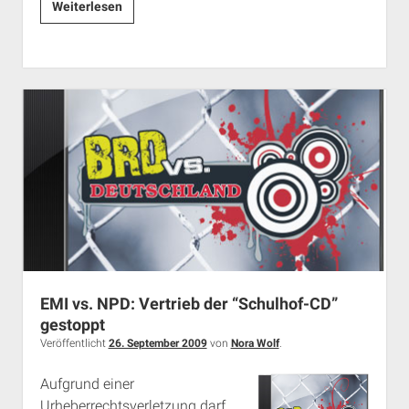
“Kampf
Weiterlesen
um
die
Straße”:
Attacken
statt
Aufmärsche
in
Gräfenberg?
EMI vs. NPD: Vertrieb der “Schulhof-CD”
gestoppt
Veröffentlicht
26. September 2009
von
Nora Wolf
.
Aufgrund einer
Urheberrechtsverletzung darf