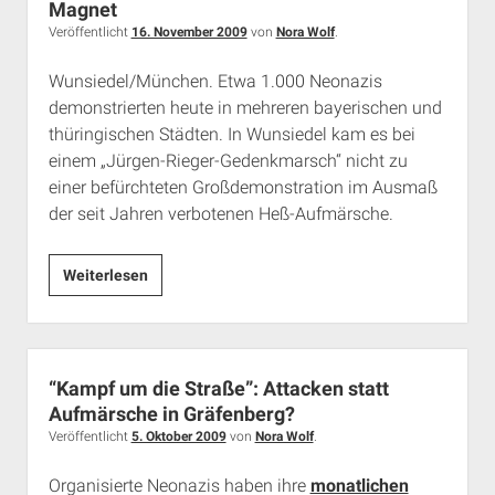
Der
Magnet
Rechte
Veröffentlicht
16. November 2009
von
Nora Wolf
.
Rand
Wunsiedel/München. Etwa 1.000 Neonazis
demonstrierten heute in mehreren bayerischen und
thüringischen Städten. In Wunsiedel kam es bei
einem „Jürgen-Rieger-Gedenkmarsch“ nicht zu
einer befürchteten Großdemonstration im Ausmaß
der seit Jahren verbotenen Heß-Aufmärsche.
Rieger-
Weiterlesen
Gedenken
ohne
Grab
kein
“Kampf um die Straße”: Attacken statt
Nazi-
Aufmärsche in Gräfenberg?
Magnet
Veröffentlicht
5. Oktober 2009
von
Nora Wolf
.
Organisierte Neonazis haben ihre
monatlichen