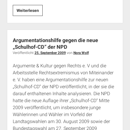
EMI
Weiterlesen
vs.
NPD:
Vertrieb
der
Argumentationshilfe gegen die neue
“Schulhof-
„Schulhof-CD“ der NPD
CD”
Veröffentlicht
25. September 2009
von
Nora Wolf
.
gestoppt
Argumente & Kultur gegen Rechts e. V und die
Arbeitsstelle Rechtsextremismus von Miteinander
e. V. haben eine Argumentationshilfe zur neuen
„Schulhof-CD“ der NPD veröffentlicht, in der sie die
darauf enthaltenen Inhalte analysieren. Die NPD
hatte die neue Auflage ihrer „Schulhof-CD“ Mitte
2009 veröffentlicht, um insbesondere junge
Wählerinnen und Wähler im Vorfeld der
Landtagswahlen am 30. August 2009 sowie der
Bundestagswahl am 27. September 2009