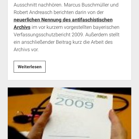
Ausschnitt nachhören. Marcus Buschmüller und
Robert Andreasch berichten darin von der
neuerlichen Nennung des antifaschistischen
Archivs
im vor kurzem vorgestellten bayerischen
Verfassungsschutzbericht 2009. Außerdem stellt
ein anschließender Beitrag kurz die Arbeit des
Archivs vor.
Nachhören:
Weiterlesen
Radiobeitrag
zur
Aufnahme
von
a.i.d.a.
in
den
Verfassungsschutzbericht
2009