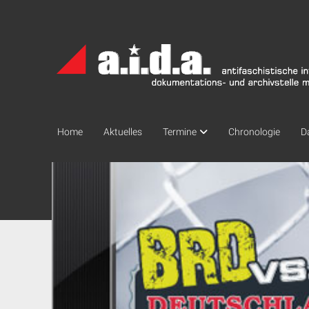
a.i.d.a.
Archiv
München
Home
Aktuelles
Termine
Chronologie
D