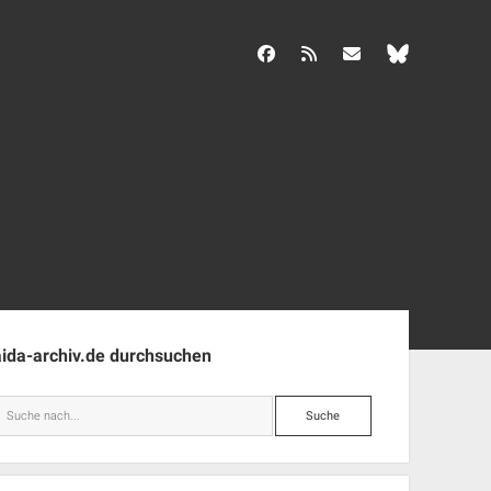
facebook
rss
info@aida-archiv.de
enleiste
aida-archiv.de durchsuchen
Suche