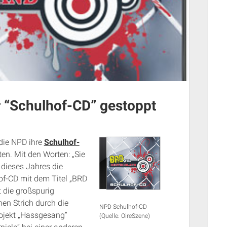
r “Schulhof-CD” gestoppt
 die NPD ihre
Schulhof-
ten. Mit den Worten: „Sie
 dieses Jahres die
of-CD mit dem Titel „BRD
 die großspurig
nen Strich durch die
NPD Schulhof-CD
ojekt „Hassgesang“
(Quelle: OireSzene)