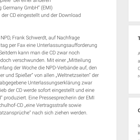
piele“ bei einer anderen
ing Germany GmbH“ (EMI)
b der CD eingestellt und der Download
er NPD, Frank Schwerdt, auf Nachfrage
eitag per Fax eine Unterlassungsaufforderung
 Seitdem kann man die CD zwar noch
A
 jedoch verschwunden. Mit einer „Mitteilung
a
Anfang der Woche die NPD-Verbände auf, den
O
er und Spießer“ von allen „Weltnetzseiten“ der
r
e abgegebene Unterlassungserklärung zwar
rieb der CD werde sofort eingestellt und eine
“ produziert. Eine Pressesprecherin der EMI
Schulhof-CD „eine Vertragsstrafe sowie
atzansprüche“ nach sich ziehen werden.
I