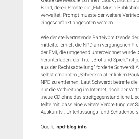
klaute die Melodie zu ihrem Stück „Brot und S
Band, deren Rechte die „EMI Music Publish
verwaltet. Prompt musste der weitere Vertrie
eingeschränkt angeboten werden.
Wie der stellvertretende Parteivorsitzende d
mitteilte, erhielt die NPD am vergangenen Fr
der EMI, die umgehend unterzeichnet wurde.
herunterladen, der Titel „Brot und Spiele“ ist
aus der Rechtsabteilung“ forderte Schwerdt 
selbst ernannten „Schrecken aller linken Pauk
NPD zu entfernen. Laut Schwerdt betreffe di
nur die Verbreitung im Internet, doch der Vert
„neue CD ohne das streitgegenständliche Lied
teilte mit, dass eine weitere Verbreitung der 
Auskunfts-, Unterlassungs- und Schadensers
Quelle:
npd-blog.info