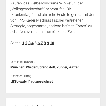
kaufen, das vielbeschworene Wir-Gefühl der
„Volksgemeinschaft“ hervorrufen. Die
„Frankentage“ und ähnliche Feste folgen damit der
von FNS-Kader Matthias Fischer vertretenen
Strategie, sogenannte „nationalbefreite Zonen“ zu
schaffen, wenn auch nur für kurze Zeit.
Seiten:
1
2
3
4
5
6
7
8
9
10
Vorheriger Beitrag...
München: Wieder Sprengstoff, Zünder, Waffen
Nächster Beitrag...
„NSU-watch“ ausgezeichnet!
Seitenleiste