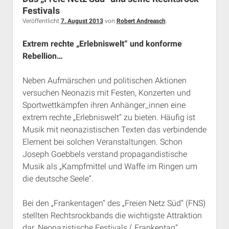
Rechte Termine München
Über a.i.d.a.
Festivals
Veröffentlicht
7. August 2013
von
Robert Andreasch
.
RSS-Feeds, Twitter & Facebook
Bibliothek
Extrem rechte „Erlebniswelt“ und konforme
Rebellion…
Kontakt & PGP-Key
Neben Aufmärschen und politischen Aktionen
versuchen Neonazis mit Festen, Konzerten und
Sportwettkämpfen ihren Anhänger_innen eine
extrem rechte „Erlebniswelt“ zu bieten. Häufig ist
Musik mit neonazistischen Texten das verbindende
Element bei solchen Veranstaltungen. Schon
Joseph Goebbels verstand propagandistische
Musik als „Kampfmittel und Waffe im Ringen um
die deutsche Seele“.
Bei den „Frankentagen“ des „Freien Netz Süd“ (FNS)
stellten Rechtsrockbands die wichtigste Attraktion
dar. Neonazistische Festivals („Frankentag“,