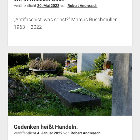
Rechte Termine München
Über a.i.d.a.
Veröffentlicht
20. Mai 2022
von
Robert Andreasch
.
RSS-Feeds, Twitter & Facebook
„Antifaschist, was sonst?“ Marcus Buschmüller
Bibliothek
1963 – 2022
Kontakt & PGP-Key
Gedenken heißt Handeln.
Veröffentlicht
4. Januar 2022
von
Robert Andreasch
.