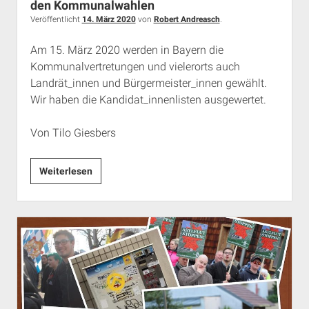
den Kommunalwahlen
Veröffentlicht
14. März 2020
von
Robert Andreasch
.
Am 15. März 2020 werden in Bayern die
Kommunalvertretungen und vielerorts auch
Landrät_innen und Bürgermeister_innen gewählt.
Wir haben die Kandidat_innenlisten ausgewertet.
Von Tilo Giesbers
Statistik:
Weiterlesen
extrem
rechte
Kandidaturen
bei
den
Kommunalwahlen