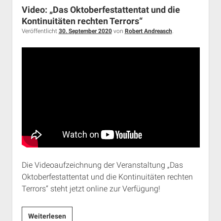
radikalen
Video: „Das Oktoberfestattentat und die
Abtreibungsgegner:innen
Kontinuitäten rechten Terrors“
Veröffentlicht
30. September 2020
von
Robert Andreasch
.
Die Videoaufzeichnung der Veranstaltung „Das
Oktoberfestattentat und die Kontinuitäten rechten
Terrors“ steht jetzt online zur Verfügung!
Video:
Weiterlesen