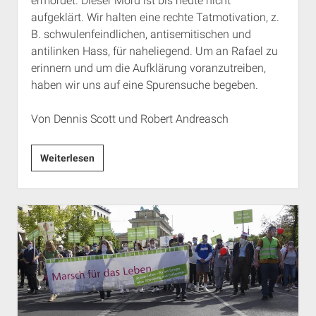
ermordet. Dieser Mord ist bis heute nicht
aufgeklärt. Wir halten eine rechte Tatmotivation, z.
B. schwulenfeindlichen, antisemitischen und
antilinken Hass, für naheliegend. Um an Rafael zu
erinnern und um die Aufklärung voranzutreiben,
haben wir uns auf eine Spurensuche begeben.
Von Dennis Scott und Robert Andreasch
Gegen
Weiterlesen
das
Vergessen!
Der
Mord
an
Rafael
Blumenstock
in
Ulm