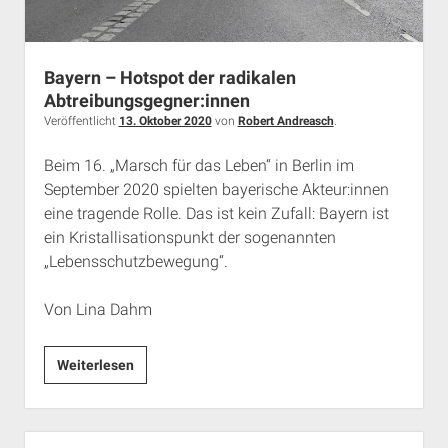
Bayern – Hotspot der radikalen
Abtreibungsgegner:innen
Veröffentlicht
13. Oktober 2020
von
Robert Andreasch
.
Beim 16. „Marsch für das Leben“ in Berlin im
September 2020 spielten bayerische Akteur:innen
eine tragende Rolle. Das ist kein Zufall: Bayern ist
ein Kristallisationspunkt der sogenannten
„Lebensschutzbewegung“.
Von Lina Dahm
Bayern
Weiterlesen
–
Hotspot
der