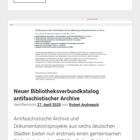
„Das
Oktoberfestattentat
und
die
Kontinuitäten
rechten
Terrors“
Neuer Bibliotheksverbundkatalog
antifaschistischer Archive
Veröffentlicht
27. April 2020
von
Robert Andreasch
.
Antifaschistische Archive und
Dokumentationsprojekte aus sechs deutschen
Städten bieten nun erstmals einen gemeinsamen