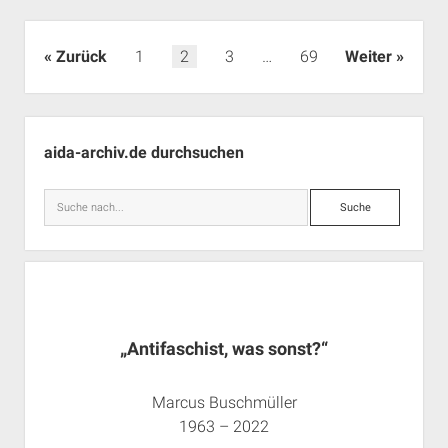
den
Angelika-
Lex-
Seitennummerierung
Zurück
1
2
3
…
69
Weiter
Fonds
der
Beiträge
Seitenleiste
aida-archiv.de durchsuchen
Suche
„Antifaschist, was sonst?“
Marcus Buschmüller
1963 – 2022