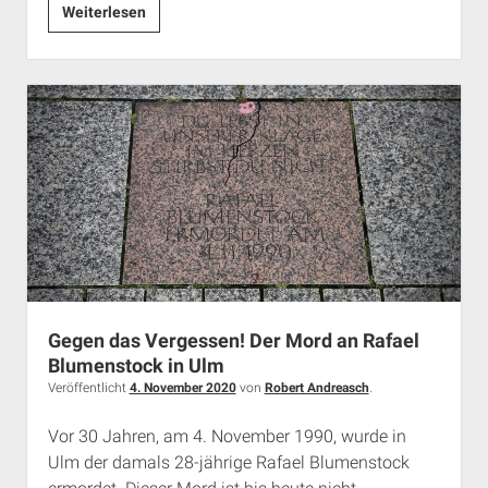
AfD
Weiterlesen
greift
die
Zivilgesellschaft
in
Schwaben
an
Gegen das Vergessen! Der Mord an Rafael
Blumenstock in Ulm
Veröffentlicht
4. November 2020
von
Robert Andreasch
.
Vor 30 Jahren, am 4. November 1990, wurde in
Ulm der damals 28-jährige Rafael Blumenstock