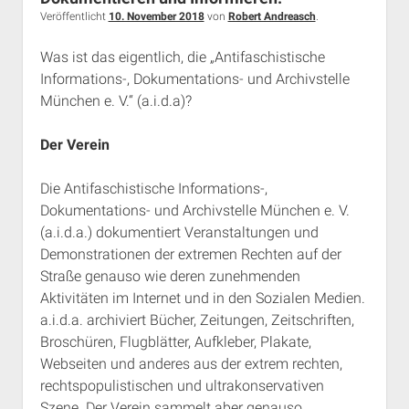
Rechte Termine München
Über a.i.d.a.
Veröffentlicht
10. November 2018
von
Robert Andreasch
.
RSS-Feeds, Twitter & Facebook
Was ist das eigentlich, die „Antifaschistische
Bibliothek
Informations-, Dokumentations- und Archivstelle
München e. V.“ (a.i.d.a)?
Kontakt & PGP-Key
Der Verein
Die Antifaschistische Informations-,
Dokumentations- und Archivstelle München e. V.
(a.i.d.a.) dokumentiert Veranstaltungen und
Demonstrationen der extremen Rechten auf der
Straße genauso wie deren zunehmenden
Aktivitäten im Internet und in den Sozialen Medien.
a.i.d.a. archiviert Bücher, Zeitungen, Zeitschriften,
Broschüren, Flugblätter, Aufkleber, Plakate,
Webseiten und anderes aus der extrem rechten,
rechtspopulistischen und ultrakonservativen
Szene. Der Verein sammelt aber genauso