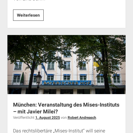
„Christkönigtum“
Weiterlesen
München:
Kampfsport
und
Kulturkampf
München: Veranstaltung des Mises-Instituts
– mit Javier Milei?
Veröffentlicht
1. August 2025
von
Robert Andreasch
.
Das rechtslibertäre „Mises-Institut“ will seine