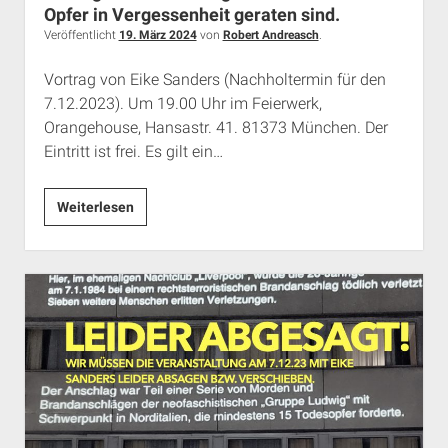
Opfer in Vergessenheit geraten sind.
Veröffentlicht
19. März 2024
von
Robert Andreasch
.
Vortrag von Eike Sanders (Nachholtermin für den
7.12.2023). Um 19.00 Uhr im Feierwerk,
Orangehouse, Hansastr. 41. 81373 München. Der
Eintritt ist frei. Es gilt ein…
Veranstaltung
Weiterlesen
am
29.
April
2024
in
München:
„Eisen
und
Feuer“
–