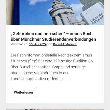
die
neuen
Räume
der
AfD
in
„Gehorchen und herrschen“ – neues Buch
München
über Münchner Studierendenverbindungen
Veröffentlicht
15. Juli 2024
von
Robert Andreasch
.
Die Fachinformationsstelle Rechtsextremismus
München (firm) hat eine 120-seitige Publikation
über Burschenschaften, Corps und sonstige
studentische Verbindungen in der
Landeshauptstadt veröffentlicht.
„Gehorchen
Weiterlesen
und
herrschen“
–