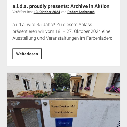
a.i.d.a. proudly presents: Archive in Aktion
Veröffentlicht
13. Oktober 2024
von
Robert Andreasch
.
a.i.d.a. wird 35 Jahre! Zu diesem Anlass
präsentieren wir vom 18. – 27. Oktober 2024 eine
Ausstellung und Veranstaltungen im Farbenladen:
a.i.d.a.
Weiterlesen
proudly
presents:
Archive
in
Aktion