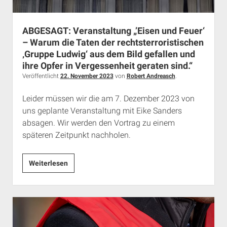
Warum
die
ABGESAGT: Veranstaltung „’Eisen und Feuer‘
Taten
– Warum die Taten der rechtsterroristischen
der
‚Gruppe Ludwig‘ aus dem Bild gefallen und
rechtsterroristischen
ihre Opfer in Vergessenheit geraten sind.“
„Gruppe
Veröffentlicht
22. November 2023
von
Robert Andreasch
.
Ludwig“
aus
Leider müssen wir die am 7. Dezember 2023 von
dem
uns geplante Veranstaltung mit Eike Sanders
Bild
absagen. Wir werden den Vortrag zu einem
gefallen
späteren Zeitpunkt nachholen.
und
ihre
ABGESAGT:
Weiterlesen
Opfer
Veranstaltung
in
„’Eisen
Vergessenheit
und
geraten
Feuer‘
sind.
–