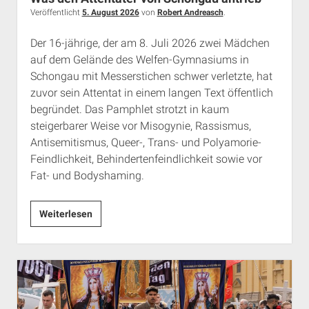
Rechte Termine München
Über a.i.d.a.
Veröffentlicht
5. August 2026
von
Robert Andreasch
.
RSS-Feeds, Twitter & Facebook
Der 16-jährige, der am 8. Juli 2026 zwei Mädchen
Bibliothek
auf dem Gelände des Welfen-Gymnasiums in
Schongau mit Messerstichen schwer verletzte, hat
Kontakt & PGP-Key
zuvor sein Attentat in einem langen Text öffentlich
begründet. Das Pamphlet strotzt in kaum
steigerbarer Weise vor Misogynie, Rassismus,
Antisemitismus, Queer-, Trans- und Polyamorie-
Feindlichkeit, Behindertenfeindlichkeit sowie vor
Fat- und Bodyshaming.
Was
Weiterlesen
den
Attentäter
von
Schongau
antrieb