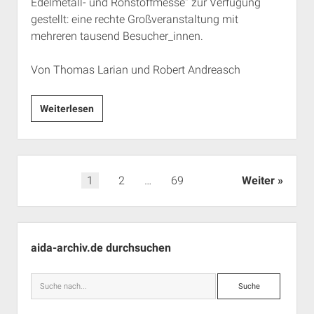
Edelmetall- und Rohstoffmesse“ zur Verfügung
gestellt: eine rechte Großveranstaltung mit
mehreren tausend Besucher_innen.
Von Thomas Larian und Robert Andreasch
Rechte
Weiterlesen
Vorträge
zwischen
Trambahnen
Seitennummerierung
1
2
…
69
Weiter
der
Beiträge
Seitenleiste
aida-archiv.de durchsuchen
Suche