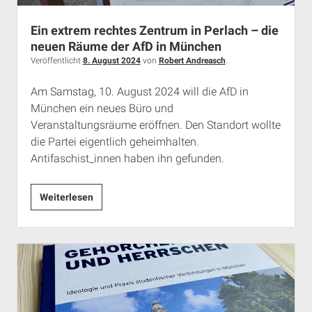
Ein extrem rechtes Zentrum in Perlach – die
neuen Räume der AfD in München
Veröffentlicht
8. August 2024
von
Robert Andreasch
.
Am Samstag, 10. August 2024 will die AfD in
München ein neues Büro und
Veranstaltungsräume eröffnen. Den Standort wollte
die Partei eigentlich geheimhalten.
Antifaschist_innen haben ihn gefunden.
Ein
Weiterlesen
extrem
rechtes
Zentrum
in
Perlach
–