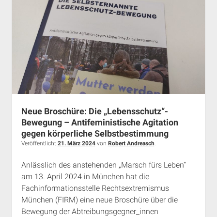
neues
Buch
über
Münchner
Studierendenverbindungen
Neue Broschüre: Die „Lebensschutz“-
Bewegung – Antifeministische Agitation
gegen körperliche Selbstbestimmung
Veröffentlicht
21. März 2024
von
Robert Andreasch
.
Anlässlich des anstehenden „Marsch fürs Leben“
am 13. April 2024 in München hat die
Fachinformationsstelle Rechtsextremismus
München (FIRM) eine neue Broschüre über die
Bewegung der Abtreibungsgegner_innen