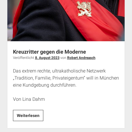
Warum
die
Taten
der
rechtsterroristischen
‚Gruppe
Ludwig‘
Kreuzritter gegen die Moderne
aus
Veröffentlicht
8. August 2023
von
Robert Andreasch
.
dem
Bild
Das extrem rechte, ultrakatholische Netzwerk
gefallen
„Tradition, Familie, Privateigentum“ will in München
und
eine Kundgebung durchführen.
ihre
Opfer
Von Lina Dahm
in
Vergessenheit
Kreuzritter
Weiterlesen
geraten
gegen
sind.“
die