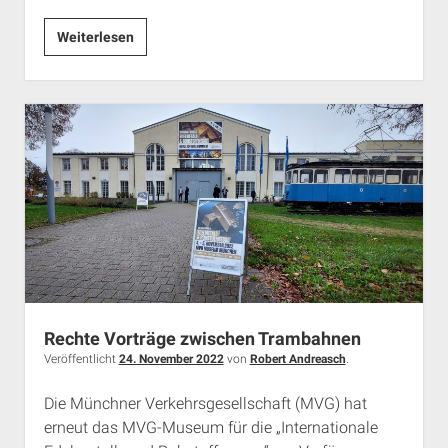
Antifeministische
Weiterlesen
Allianzen
–
Recherchen
über
den
„Marsch
fürs
Leben“
in
München
Rechte Vorträge zwischen Trambahnen
Veröffentlicht
24. November 2022
von
Robert Andreasch
.
Die Münchner Verkehrsgesellschaft (MVG) hat
erneut das MVG-Museum für die „Internationale