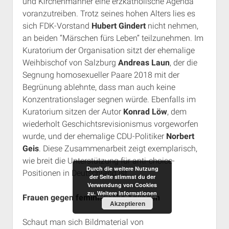
und Kirchenmänner eine erzkatholische Agenda
voranzutreiben. Trotz seines hohen Alters lies es
sich FDK-Vorstand
Hubert Gindert
nicht nehmen,
an beiden “Märschen fürs Leben” teilzunehmen. Im
Kuratorium der Organisation sitzt der ehemalige
Weihbischof von Salzburg
Andreas Laun
, der die
Segnung homosexueller Paare 2018 mit der
Begrünung ablehnte, dass man auch keine
Konzentrationslager segnen würde. Ebenfalls im
Kuratorium sitzen der Autor
Konrad Löw
, dem
wiederholt Geschichtsrevisionismus vorgeworfen
wurde, und der ehemalige CDU-Politiker
Norbert
Geis
. Diese Zusammenarbeit zeigt exemplarisch,
wie breit die Unterstützung für anti-choice-
Durch die weitere Nutzung
Positionen in Deutschland ist.
der Seite stimmst du der
Verwendung von Cookies
zu.
Weitere Informationen
Frauen gegen feministische Anliegen
Akzeptieren
Schaut man sich Bildmaterial von