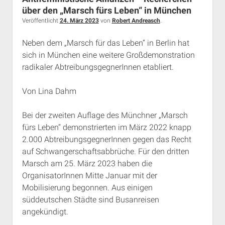
Rechte Termine München
Über a.i.d.a.
über den „Marsch fürs Leben“ in München
Veröffentlicht
24. März 2023
von
Robert Andreasch
.
RSS-Feeds, Twitter & Facebook
Bibliothek
Neben dem „Marsch für das Leben“ in Berlin hat
sich in München eine weitere Großdemonstration
Kontakt & PGP-Key
radikaler AbtreibungsgegnerInnen etabliert.
Von Lina Dahm
Bei der zweiten Auflage des Münchner „Marsch
fürs Leben“ demonstrierten im März 2022 knapp
2.000 AbtreibungsgegnerInnen gegen das Recht
auf Schwangerschaftsabbrüche. Für den dritten
Marsch am 25. März 2023 haben die
OrganisatorInnen Mitte Januar mit der
Mobilisierung begonnen. Aus einigen
süddeutschen Städte sind Busanreisen
angekündigt.