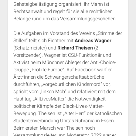
Gehsteigbelästigung organisiert. Ihr Mann ist
Rechtsanwalt und regelt für sie alle rechtlichen
Belange rund um das Versammlungsgeschehen.
Die Aufgaben im Vorstand des Vereins „Stimme der
Stillen“ teilt sich Fichtner mit
Andreas Wagner
(Schatzmeister) und
Richard Theisen
(2.
Vorsitzender). Wagner ist CSU-Funktionär und
Aktivist beim Münchner Ableger der Anti-Choice-
Gruppe „ProLife Europe“. Auf Facebook warf er
Ärzt*innen die Schwangerschaftsabbrüche
durchführen, „vorgeburtlichen Kindsmord“ vor,
spricht vom „linken Mob“ und relativiert mit dem
Hashtag „AllLivesMatter“ die Notwendigkeit
politischer Kämpfe der Black-Lives-Matter-
Bewegung. Theisen ist „Alter Herr“ der katholischen
Studentenverbindung Unitas Ruhrania in Essen.
Beim ersten Marsch war Theisen noch
Versammlungsleiter und Moderator, 2022 war er