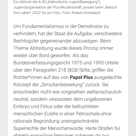
Ein Aktivist der KJB („Katholische Jugendbewegung“),
Jugendorganisation der Pius-Bruderschaft, posiert beim „Marsch
fürs Leben“ 2022 für ein Foto. Foto: Robert Andreasch
Um Fundamentalismus in der Demokratie zu
verhindern, hat der Staat die Aufgabe, verschiedene
Rechtsgüter gegeneinander abzuwägen. Beim
Thema Abtreibung wurde dieses Prinzip immer
wieder über Bord geworfen. Als das
Bundesverfassungsgericht 1975 und 1993 Urteile
über den Paragrafen 218 StGB fällte, griffen die
Richter*innen auf das von
Papst Pius
ausgedachte
Konzept der „Simultanbeseelung“ zurück. Sie
entschieden nicht wie vorgesehen weltanschaulich
neutral, sondern verpassten dem ungeborenen
Embryo und Fötus oder der befruchteten
menschlichen Eizelle in einer Petrischale ohne
rationale Begründung uneingeschränkte
Superrechte der Menschenwürde. Harte Strafen für
abtreibungswillige Personen scheinen da nur