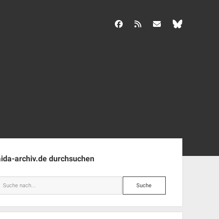
facebook
rss
info@aida-archiv.de
enleiste
aida-archiv.de durchsuchen
Suche