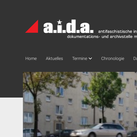
a.i.d.a.
Archiv
München
Home
Aktuelles
Termine
Chronologie
D