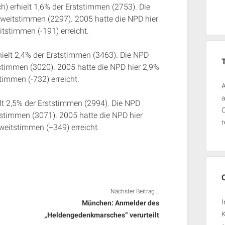
 erhielt 1,6% der Erststimmen (2753). Die
Zweitstimmen (2297). 2005 hatte die NPD hier
tstimmen (-191) erreicht.
hielt 2,4% der Erststimmen (3463). Die NPD
stimmen (3020). 2005 hatte die NPD hier 2,9%
immen (-732) erreicht.
A
a
lt 2,5% der Erststimmen (2994). Die NPD
O
tstimmen (3071). 2005 hatte die NPD hier
r
eitstimmen (+349) erreicht.
Nächster Beitrag...
I
München: Anmelder des
„Heldengedenkmarsches“ verurteilt