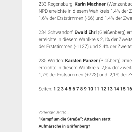
233 Regensburg:
Karin Machner
(Wenzenbach)
NPD erreichte in diesem Wahlkreis 1,4% der 
1,6% der Erststimmen (-66) und 1,4% der Zwei
234 Schwandorf:
Ewald Ehrl
(Gleißenberg) er
erreichte in diesem Wahlkreis 2,1% der Zweit
der Erststimmen (-1137) und 2,4% der Zweitst
235 Weiden:
Karsten Panzer
(Plößberg) erhie
erreichte in diesem Wahlkreis 2,5% der Zwei
1,7% der Erststimmen (+723) und 2,1% der Zw
Seiten:
1
2
3
4
5
6
7
8
9
10
11
12
13
14
15
16
Vorheriger Beitrag...
“Kampf um die Straße”: Attacken statt
Aufmärsche in Gräfenberg?