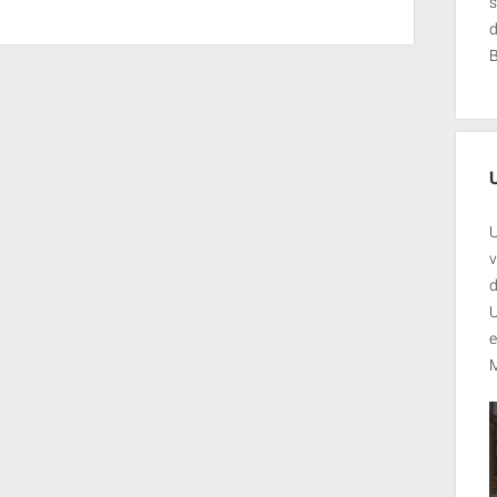
s
U
v
d
U
e
M