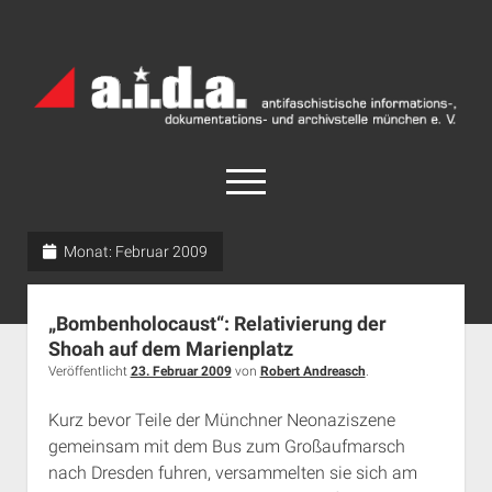
a.i.d.a.
Archiv
München
open
menu
facebook
rss
info@aida-archiv.de
Monat:
Februar 2009
Home
„Bombenholocaust“: Relativierung der
Aktuelles
Shoah auf dem Marienplatz
open
Termine
Veröffentlicht
23. Februar 2009
von
Robert Andreasch
.
dropdown
Antifaschistische Termine im Süden
Chronologie
menu
Kurz bevor Teile der Münchner Neonaziszene
open
Antifaschistische Termine in München
Das Archiv
gemeinsam mit dem Bus zum Großaufmarsch
dropdown
nach Dresden fuhren, versammelten sie sich am
Rechte Termine im Süden
a.i.d.a. e. V. unterstützen
Impressum
menu