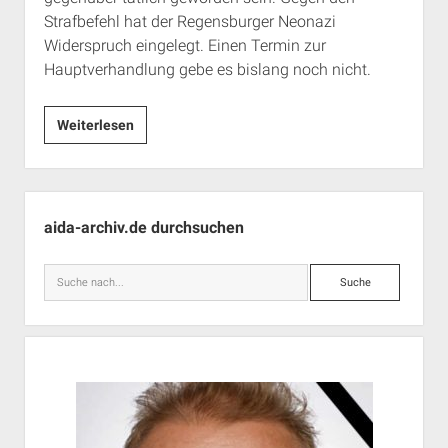
Strafbefehl hat der Regensburger Neonazi
Widerspruch eingelegt. Einen Termin zur
Hauptverhandlung gebe es bislang noch nicht.
Busse-
Weiterlesen
Beerdigung:
Verfahren
gegen
Seitenleiste
Regensburger
aida-archiv.de durchsuchen
NPD-
Chef
Suche