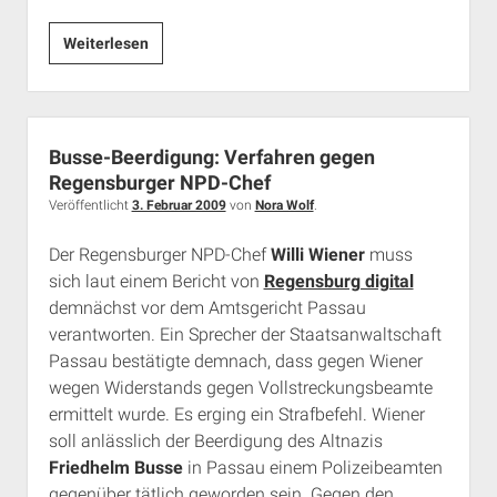
Neue
Weiterlesen
Handreichung
zum
Umgang
mit
Busse-Beerdigung: Verfahren gegen
Rechten
Regensburger NPD-Chef
in
Veröffentlicht
3. Februar 2009
von
Nora Wolf
.
Parlamenten
Der Regensburger NPD-Chef
Willi Wiener
muss
sich laut einem Bericht von
Regensburg digital
demnächst vor dem Amtsgericht Passau
verantworten. Ein Sprecher der Staatsanwaltschaft
Passau bestätigte demnach, dass gegen Wiener
wegen Widerstands gegen Vollstreckungsbeamte
ermittelt wurde. Es erging ein Strafbefehl. Wiener
soll anlässlich der Beerdigung des Altnazis
Friedhelm Busse
in Passau einem Polizeibeamten
gegenüber tätlich geworden sein. Gegen den