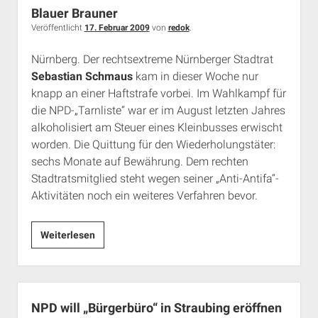
–
Blauer Brauner
Antifamagazin
Veröffentlicht
17. Februar 2009
von
redok
.
bei
Nürnberg. Der rechtsextreme Nürnberger Stadtrat
Radio
Sebastian Schmaus
kam in dieser Woche nur
Lora
knapp an einer Haftstrafe vorbei. Im Wahlkampf für
München
die NPD-„Tarnliste“ war er im August letzten Jahres
alkoholisiert am Steuer eines Kleinbusses erwischt
worden. Die Quittung für den Wiederholungstäter:
sechs Monate auf Bewährung. Dem rechten
Stadtratsmitglied steht wegen seiner „Anti-Antifa“-
Aktivitäten noch ein weiteres Verfahren bevor.
Blauer
Weiterlesen
Brauner
NPD will „Bürgerbüro“ in Straubing eröffnen