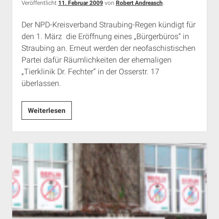
Veröffentlicht
11. Februar 2009
von
Robert Andreasch
.
Der NPD-Kreisverband Straubing-Regen kündigt für
den 1. März die Eröffnung eines „Bürgerbüros“ in
Straubing an. Erneut werden der neofaschistischen
Partei dafür Räumlichkeiten der ehemaligen
„Tierklinik Dr. Fechter“ in der Osserstr. 17
überlassen.
NPD
Weiterlesen
will
„Bürgerbüro“
in
Straubing
eröffnen