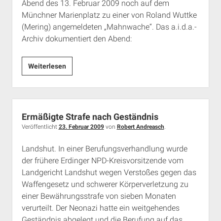
Abend des 13. Februar 2009 noch auf dem
Rechte Termine München
Über a.i.d.a.
Münchner Marienplatz zu einer von Roland Wuttke
RSS-Feeds, Twitter & Facebook
(Mering) angemeldeten „Mahnwache“. Das a.i.d.a.-
Archiv dokumentiert den Abend:
Bibliothek
Kontakt & PGP-Key
„Bombenholocaust“:
Weiterlesen
Relativierung
der
Shoah
auf
Ermäßigte Strafe nach Geständnis
dem
Veröffentlicht
23. Februar 2009
von
Robert Andreasch
.
Marienplatz
Landshut. In einer Berufungsverhandlung wurde
der frühere Erdinger NPD-Kreisvorsitzende vom
Landgericht Landshut wegen Verstoßes gegen das
Waffengesetz und schwerer Körperverletzung zu
einer Bewährungsstrafe von sieben Monaten
verurteilt. Der Neonazi hatte ein weitgehendes
Geständnis abgelegt und die Berufung auf das