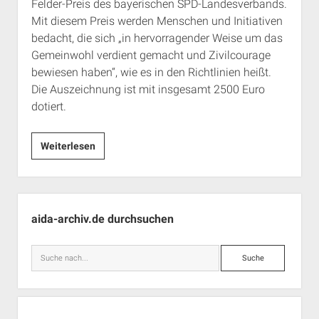
Felder-Preis des bayerischen SPD-Landesverbands.
Mit diesem Preis werden Menschen und Initiativen
bedacht, die sich „in hervorragender Weise um das
Gemeinwohl verdient gemacht und Zivilcourage
bewiesen haben“, wie es in den Richtlinien heißt.
Die Auszeichnung ist mit insgesamt 2500 Euro
dotiert.
a.i.d.a.
Weiterlesen
wird
mit
dem
Seitenleiste
Josef-
aida-archiv.de durchsuchen
Felder-
Preis
Suche
geehrt