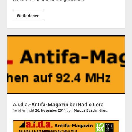
Distanzieren,
Weiterlesen
Leugnen,
Drohen.
Die
europäische
extreme
Rechte
nach
Oslo
a.i.d.a.-Antifa-Magazin bei Radio Lora
Veröffentlicht
26. November 2011
von
Marcus Buschmüller
.