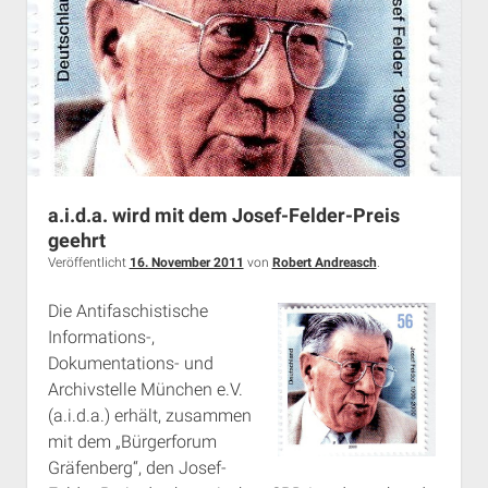
in
München
auf?
[aktualisiert]
a.i.d.a. wird mit dem Josef-Felder-Preis
geehrt
Veröffentlicht
16. November 2011
von
Robert Andreasch
.
Die Antifaschistische
Informations-,
Dokumentations- und
Archivstelle München e.V.
(a.i.d.a.) erhält, zusammen
mit dem „Bürgerforum
Gräfenberg“, den Josef-