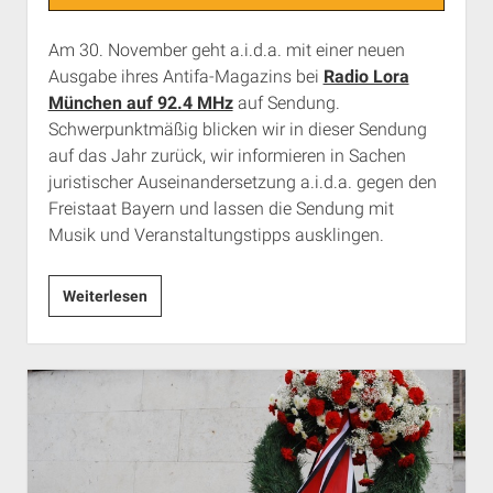
Am 30. November geht a.i.d.a. mit einer neuen
Ausgabe ihres Antifa-Magazins bei
Radio Lora
München auf 92.4 MHz
auf Sendung.
Schwerpunktmäßig blicken wir in dieser Sendung
auf das Jahr zurück, wir informieren in Sachen
juristischer Auseinandersetzung a.i.d.a. gegen den
Freistaat Bayern und lassen die Sendung mit
Musik und Veranstaltungstipps ausklingen.
a.i.d.a.-
Weiterlesen
Antifa-
Magazin
bei
Radio
Lora