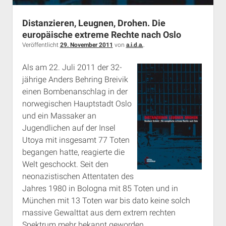
Rechte Termine München
Über a.i.d.a.
Distanzieren, Leugnen, Drohen. Die
RSS-Feeds, Twitter & Facebook
europäische extreme Rechte nach Oslo
Bibliothek
Veröffentlicht
29. November 2011
von
a.i.d.a.
.
Kontakt & PGP-Key
Als am 22. Juli 2011 der 32-
jährige Anders Behring Breivik
einen Bombenanschlag in der
norwegischen Hauptstadt Oslo
und ein Massaker an
Jugendlichen auf der Insel
Utoya mit insgesamt 77 Toten
begangen hatte, reagierte die
Welt geschockt. Seit den
neonazistischen Attentaten des
Jahres 1980 in Bologna mit 85 Toten und in
München mit 13 Toten war bis dato keine solch
massive Gewalttat aus dem extrem rechten
Spektrum mehr bekannt geworden.