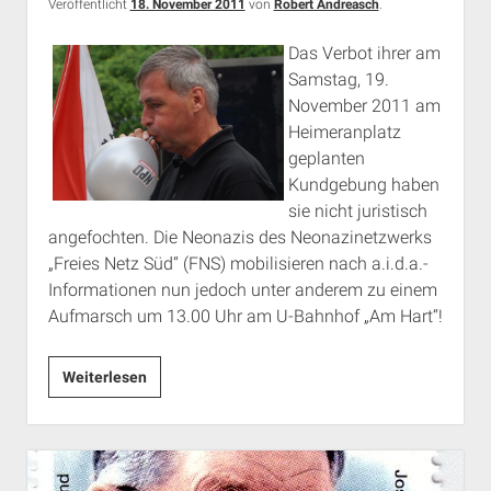
Veröffentlicht
18. November 2011
von
Robert Andreasch
.
Das Verbot ihrer am
Samstag, 19.
November 2011 am
Heimeranplatz
geplanten
Kundgebung haben
sie nicht juristisch
angefochten. Die Neonazis des Neonazinetzwerks
„Freies Netz Süd“ (FNS) mobilisieren nach a.i.d.a.-
Informationen nun jedoch unter anderem zu einem
Aufmarsch um 13.00 Uhr am U-Bahnhof „Am Hart“!
Eilmeldung:
Weiterlesen
Marschieren
doch
Neonazis
heute