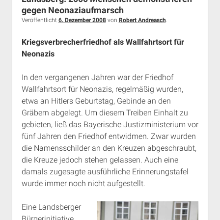
Rechte Termine München
Über a.i.d.a.
gegen Neonaziaufmarsch
Veröffentlicht
6. Dezember 2008
von
Robert Andreasch
.
RSS-Feeds, Twitter & Facebook
Bibliothek
Kriegsverbrecherfriedhof als Wallfahrtsort für
Neonazis
Kontakt & PGP-Key
In den vergangenen Jahren war der Friedhof
Wallfahrtsort für Neonazis, regelmäßig wurden,
etwa an Hitlers Geburtstag, Gebinde an den
Gräbern abgelegt. Um diesem Treiben Einhalt zu
gebieten, ließ das Bayerische Justizministerium vor
fünf Jahren den Friedhof entwidmen. Zwar wurden
die Namensschilder an den Kreuzen abgeschraubt,
die Kreuze jedoch stehen gelassen. Auch eine
damals zugesagte ausführliche Erinnerungstafel
wurde immer noch nicht aufgestellt.
Eine Landsberger
Bürgerinitiative