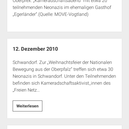
Oberprex. „Kameradschaftsabend“ mit etwa 20
Rechte Termine München
Über a.i.d.a.
teilnehmenden Neonazis im ehemaligen Gasthof
RSS-Feeds, Twitter & Facebook
„Egerländer“.(Quelle: MOVE-Vogtland)
Bibliothek
Kontakt & PGP-Key
12. Dezember 2010
Schwandorf. Zur „Weihnachtsfeier der Nationalen
Bewegung aus der Oberpfalz“ treffen sich etwa 30
Neonazis in Schwandorf. Unter den Teilnehmenden
befinden sich Kameradschaftsaktivist_innen des
„Freien Netz…
12.
Weiterlesen
Dezember
2010