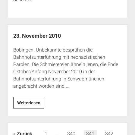
23. November 2010
Bobingen. Unbekannte besprühen die
Bahnhofsunterführung mit neonazistischen
Parolen. Die Schmierereien ähneln jenen, die Ende
Oktober/Anfang November 2010 in der
Bahnhofsunterführung in Schwabmünchen
angebracht worden sind.…
23.
Weiterlesen
November
2010
Seitennummerierung
Zurück
1
…
340
341
342