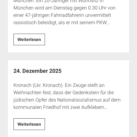
München. Ein 20-Jähriger mit Wohnsitz in
Rechte Termine München
Über a.i.d.a.
München wird am Dienstag gegen 0.30 Uhr von
RSS-Feeds, Twitter & Facebook
einer 47-jährigen Fahrradfahrerin unvermittelt
rassistisch beleidigt, als er mit seinem PKW…
Bibliothek
Kontakt & PGP-Key
30.
Weiterlesen
Dezember
2025
24. Dezember 2025
Kronach (Lkr. Kronach). Ein Zeuge stellt an
Weihnachten fest, dass der Gedenkstein für die
jüdischen Opfer des Nationalsozialismus auf dem
kommunalen Friedhof mit zwei Aufklebern…
24.
Weiterlesen
Dezember