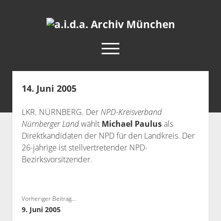
a.i.d.a.
Archiv
open
München
menu
facebook
rss
info@aida-archiv.de
14. Juni 2005
Home
LKR. NÜRNBERG. Der
NPD-Kreisverband
Aktuelles
Nürnberger Land
wählt
Michael Paulus
als
open
Termine
Direktkandidaten der NPD für den Landkreis. Der
dropdown
26-jährige ist stellvertretender NPD-
Antifaschistische Termine im Süden
Chronologie
menu
Bezirksvorsitzender.
open
Antifaschistische Termine in München
Das Archiv
dropdown
Rechte Termine im Süden
a.i.d.a. e. V. unterstützen
Impressum
menu
Rechte Termine München
Über a.i.d.a.
Vorheriger Beitrag...
9. Juni 2005
RSS-Feeds, Twitter & Facebook