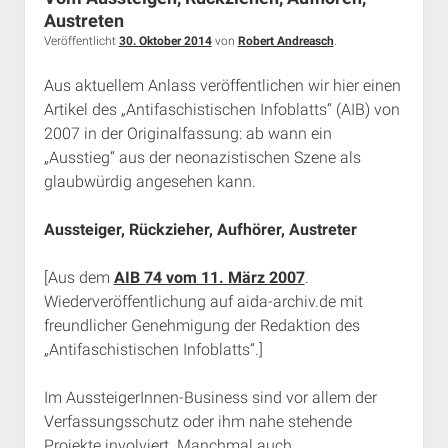
Rechte Termine München
Über a.i.d.a.
Austreten
Veröffentlicht
30. Oktober 2014
von
Robert Andreasch
.
RSS-Feeds, Twitter & Facebook
Bibliothek
Aus aktuellem Anlass veröffentlichen wir hier einen
Artikel des „Antifaschistischen Infoblatts“ (AIB) von
Kontakt & PGP-Key
2007 in der Originalfassung: ab wann ein
„Ausstieg“ aus der neonazistischen Szene als
glaubwürdig angesehen kann.
Aussteiger, Rückzieher, Aufhörer, Austreter
[Aus dem
AIB 74 vom 11. März 2007
.
Wiederveröffentlichung auf aida-archiv.de mit
freundlicher Genehmigung der Redaktion des
„Antifaschistischen Infoblatts“.]
Im AussteigerInnen-Business sind vor allem der
Verfassungsschutz oder ihm nahe stehende
Projekte involviert. Manchmal auch