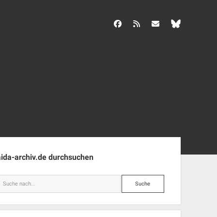
facebook
rss
info@aida-archiv.de
enleiste
aida-archiv.de durchsuchen
Suche