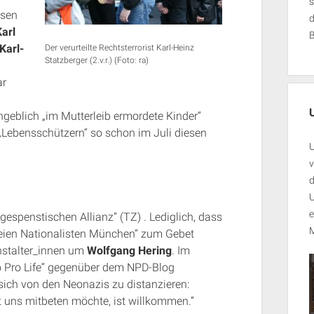
s
ssen
arl
Karl-
Der verurteilte Rechtsterrorist Karl-Heinz
Statzberger (2.v.r.) (Foto: ra)
ar
geblich „im Mutterleib ermordete Kinder“
„Lebensschützern“ so schon im Juli diesen
U
v
d
U
e
espenstischen Allianz“ (TZ) . Lediglich, dass
M
Freien Nationalisten München“ zum Gebet
anstalter_innen um
Wolfgang Hering
. Im
o Pro Life“ gegenüber dem NPD-Blog
sich von den Neonazis zu distanzieren:
t uns mitbeten möchte, ist willkommen.”