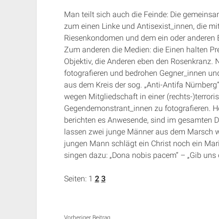
Man teilt sich auch die Feinde: Die gemein
zum einen Linke und Antisexist_innen, die mi
Riesenkondomen und dem ein oder anderen B
Zum anderen die Medien: die Einen halten P
Objektiv, die Anderen eben den Rosenkranz. N
fotografieren und bedrohen Gegner_innen und
aus dem Kreis der sog. „Anti-Antifa Nürnberg
wegen Mitgliedschaft in einer (rechts-)terrori
Gegendemonstrant_innen zu fotografieren. H
berichten es Anwesende, sind im gesamten De
lassen zwei junge Männer aus dem Marsch we
jungen Mann schlägt ein Christ noch ein Mar
singen dazu: „Dona nobis pacem“ – „Gib uns 
Seiten:
1
2
3
Vorheriger Beitrag...