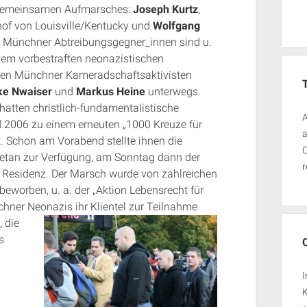
es gemeinsamen Aufmarsches:
Joseph Kurtz
,
hof von Louisville/Kentucky und
Wolfgang
r Münchner Abtreibungsgegner_innen sind u.
dem vorbestraften neonazistischen
 den Münchner Kameradschaftsaktivisten
ke Nwaiser
und
Markus Heine
unterwegs.
atten christlich-fundamentalistische
A
2006 zu einem erneuten „1000 Kreuze für
a
 Schon am Vorabend stellte ihnen die
O
ajetan zur Verfügung, am Sonntag dann der
r
 Residenz. Der Marsch wurde von zahlreichen
eworben, u. a. der „Aktion Lebensrecht für
chner Neonazis ihr Klientel zur Teilnahme
 die
s
I