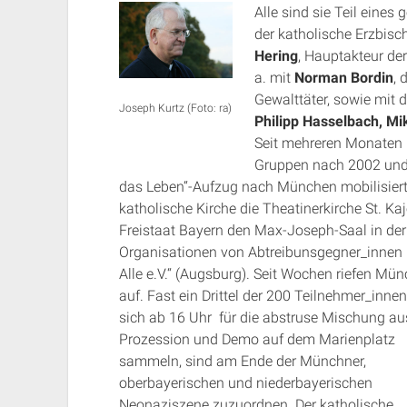
Alle sind sie Teil ein
der katholische Erzbisc
Hering
, Hauptakteur de
a. mit
Norman Bordin
, 
Gewalttäter, sowie mit
Joseph Kurtz (Foto: ra)
Philipp Hasselbach, Mi
Seit mehreren Monaten h
Gruppen nach 2002 und 
das Leben“-Aufzug nach München mobilisiert.
katholische Kirche die Theatinerkirche St. K
Freistaat Bayern den Max-Joseph-Saal in der
Organisationen von Abtreibunsgegner_innen b
Alle e.V.“ (Augsburg). Seit Wochen riefen Mün
auf. Fast ein Drittel der 200
Teilnehmer_innen,
sich ab 16 Uhr für die abstruse Mischung au
Prozession und Demo auf dem Marienplatz
sammeln, sind am Ende der Münchner,
oberbayerischen und niederbayerischen
Neonaziszene zuzuordnen. Der katholische