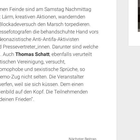
samen Feinde sind am Samstag Nachmittag
t Lärm, kreativen Aktionen, wandernden
lockadeversuch den Marsch torpedieren.
ressefotografen die behandschuhte Hand vors
eonazistische Anti-Antifa-Aktivisten
 Pressevertreter_innen. Darunter sind welche
“. Auch
Thomas Schatt
, ebenfalls verurteilt
stischen Vereinigung, versucht,
omophobe und sexistische Sprüche, so
mo-Zug nicht selten. Die Veranstalter
rfen, weil sie sich küssen. Dem einen
ienbild auf den Kopf. Die Teilnehmenden
deinen Frieden“.
Nächster Beitrag...