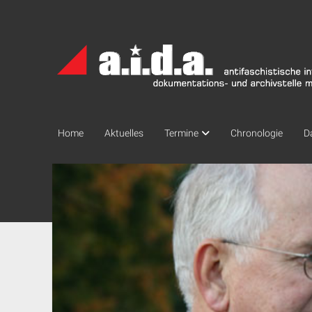
a.i.d.a.
Archiv
München
Home
Aktuelles
Termine
Chronologie
D