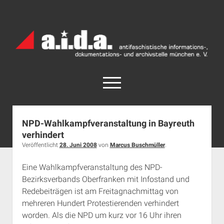
a.i.d.a.
Archiv
München
open
menu
facebook
rss
info@aida-archiv.de
NPD-Wahlkampfveranstaltung in Bayreuth
verhindert
Home
Veröffentlicht
28. Juni 2008
von
Marcus Buschmüller
.
Aktuelles
Eine Wahlkampfveranstaltung des NPD-
open
Termine
dropdown
Bezirksverbands Oberfranken mit Infostand und
Antifaschistische Termine im Süden
Chronologie
menu
Redebeiträgen ist am Freitagnachmittag von
open
Antifaschistische Termine in München
Das Archiv
mehreren Hundert Protestierenden verhindert
dropdown
worden. Als die NPD um kurz vor 16 Uhr ihren
Rechte Termine im Süden
a.i.d.a. e. V. unterstützen
Impressum
menu