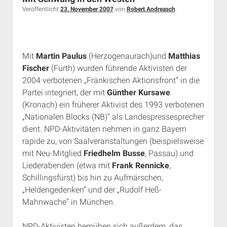
Rechte Termine München
Über a.i.d.a.
Veröffentlicht
23. November 2007
von
Robert Andreasch
.
RSS-Feeds, Twitter & Facebook
Bibliothek
Mit
Martin Paulus
(Herzogenaurach)und
Matthias
Kontakt & PGP-Key
Fischer
(Fürth) wurden führende Aktivisten der
2004 verbotenen „Fränkischen Aktionsfront“ in die
Partei integriert, der mit
Günther Kursawe
(Kronach) ein früherer Aktivist des 1993 verbotenen
„Nationalen Blocks (NB)“ als Landespressesprecher
dient. NPD-Aktivitäten nehmen in ganz Bayern
rapide zu, von Saalveranstaltungen (beispielsweise
mit Neu-Mitglied
Friedhelm Busse
, Passau) und
Liederabenden (etwa mit
Frank Rennicke
,
Schillingsfürst) bis hin zu Aufmärschen,
„Heldengedenken“ und der „Rudolf Heß-
Mahnwache“ in München.
NPD-Aktivisten bemühen sich außerdem, das