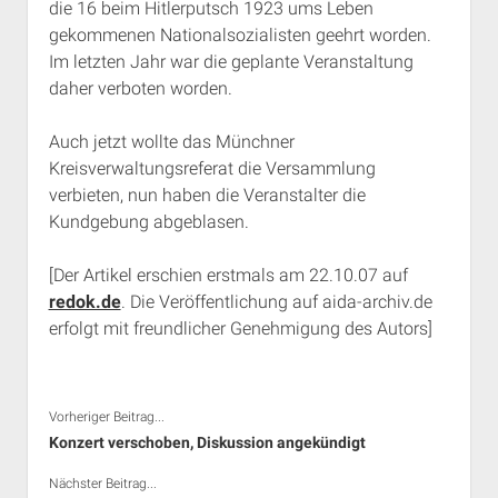
die 16 beim Hitlerputsch 1923 ums Leben
Rechte Termine München
Über a.i.d.a.
gekommenen Nationalsozialisten geehrt worden.
RSS-Feeds, Twitter & Facebook
Im letzten Jahr war die geplante Veranstaltung
daher verboten worden.
Bibliothek
Kontakt & PGP-Key
Auch jetzt wollte das Münchner
Kreisverwaltungsreferat die Versammlung
verbieten, nun haben die Veranstalter die
Kundgebung abgeblasen.
[Der Artikel erschien erstmals am 22.10.07 auf
redok.de
. Die Veröffentlichung auf aida-archiv.de
erfolgt mit freundlicher Genehmigung des Autors]
Vorheriger Beitrag...
Konzert verschoben, Diskussion angekündigt
Nächster Beitrag...