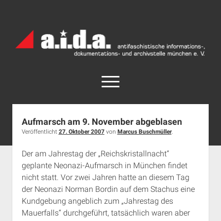
a.i.d.a.
Archiv
München
open
menu
facebook
rss
info@aida-archiv.de
Aufmarsch am 9. November abgeblasen
Veröffentlicht
27. Oktober 2007
von
Marcus Buschmüller
.
Home
Aktuelles
Der am Jahrestag der „Reichskristallnacht“
geplante Neonazi-Aufmarsch in München findet
open
Termine
dropdown
nicht statt. Vor zwei Jahren hatte an diesem Tag
Antifaschistische Termine im Süden
Chronologie
menu
der Neonazi Norman Bordin auf dem Stachus eine
open
Antifaschistische Termine in München
Das Archiv
Kundgebung angeblich zum „Jahrestag des
dropdown
Mauerfalls“ durchgeführt, tatsächlich waren aber
Rechte Termine im Süden
a.i.d.a. e. V. unterstützen
Impressum
menu