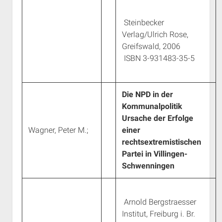
Rechte Termine München
Über a.i.d.a.
Steinbecker
RSS-Feeds, Twitter & Facebook
Verlag/Ulrich Rose,
Bibliothek
Greifswald, 2006
Kontakt & PGP-Key
ISBN 3-931483-35-5
Die NPD in der
Kommunalpolitik
Ursache der Erfolge
Wagner, Peter M.;
einer
rechtsextremistischen
Partei in Villingen-
Schwenningen
Arnold Bergstraesser
Institut, Freiburg i. Br.