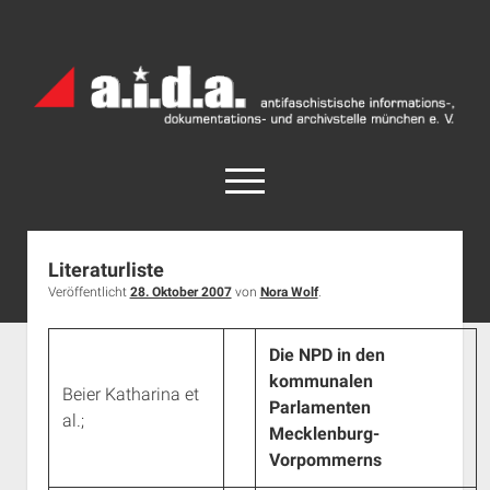
a.i.d.a.
Archiv
München
open
menu
facebook
rss
info@aida-archiv.de
Literaturliste
Veröffentlicht
28. Oktober 2007
von
Nora Wolf
.
Home
Aktuelles
Die NPD in den
open
Termine
kommunalen
dropdown
Beier Katharina et
Antifaschistische Termine im Süden
Chronologie
menu
Parlamenten
al.;
Mecklenburg-
open
Antifaschistische Termine in München
Das Archiv
dropdown
Vorpommerns
Rechte Termine im Süden
a.i.d.a. e. V. unterstützen
Impressum
menu