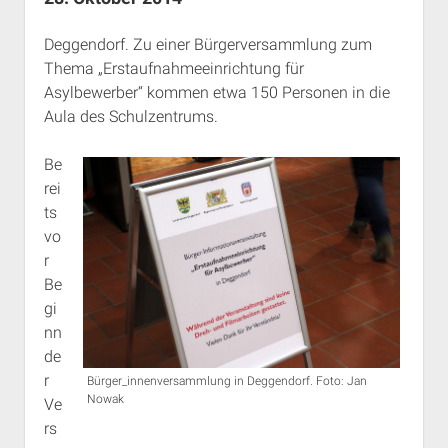
Rechte Termine München
Über a.i.d.a.
Deggendorf. Zu einer Bürgerversammlung zum
RSS-Feeds, Twitter & Facebook
Thema „Erstaufnahmeeinrichtung für
Bibliothek
Asylbewerber“ kommen etwa 150 Personen in die
Kontakt & PGP-Key
Aula des Schulzentrums.
Be
rei
ts
vo
r
Be
gi
nn
de
r
Bürger_innenversammlung in Deggendorf. Foto: Jan
Nowak
Ve
rs