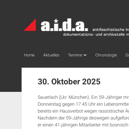
a.i.d.a.
Archiv
München
Home
Aktuelles
Termine
Chronologie
D
30. Oktober 2025
Sauerlach (Lkr. München). Ein 59-Jähriger m
Donnerstag gegen 17.45 Uhr ein Lebensmittel
bereits ein Hausverbot wegen rassistischer Ä
Nachdem der 59-Jährige deswegen aufgeforder
er einen 41-jährigen Mitarbeiter mit bosnis