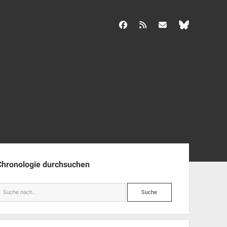
facebook
rss
info@aida-archiv.de
enleiste
Chronologie durchsuchen
Suche