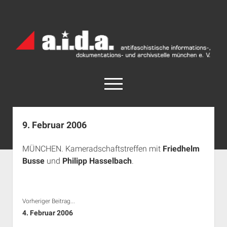
a.i.d.a.
Archiv
München
open
menu
facebook
rss
info@aida-archiv.de
9. Februar 2006
Home
MÜNCHEN. Kameradschaftstreffen mit
Friedhelm
Aktuelles
Busse
und
Philipp Hasselbach
.
open
Termine
dropdown
Antifaschistische Termine im Süden
Chronologie
menu
Vorheriger Beitrag...
open
Antifaschistische Termine in München
Das Archiv
dropdown
4. Februar 2006
Rechte Termine im Süden
a.i.d.a. e. V. unterstützen
Impressum
menu