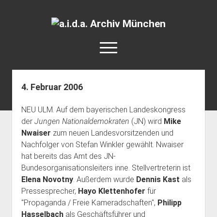
a.i.d.a.
Archiv
open
München
menu
facebook
rss
info@aida-archiv.de
4. Februar 2006
Home
NEU ULM. Auf dem bayerischen Landeskongress
Aktuelles
der
Jungen Nationaldemokraten
(JN) wird
Mike
open
Termine
Nwaiser
zum neuen Landesvorsitzenden und
dropdown
Nachfolger von Stefan Winkler gewählt. Nwaiser
Antifaschistische Termine im Süden
Chronologie
menu
hat bereits das Amt des JN-
open
Antifaschistische Termine in München
Das Archiv
Bundesorganisationsleiters inne. Stellvertreterin ist
dropdown
Rechte Termine im Süden
a.i.d.a. e. V. unterstützen
Impressum
menu
Elena Novotny
. Außerdem wurde
Dennis Kast
als
Pressesprecher,
Hayo Klettenhofer
für
Rechte Termine München
Über a.i.d.a.
"Propaganda / Freie Kameradschaften",
Philipp
RSS-Feeds, Twitter & Facebook
Hasselbach
als Geschäftsführer und