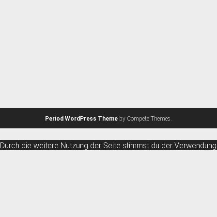
Period WordPress Theme
by Compete Themes.
Durch die weitere Nutzung der Seite stimmst du der Verwendung
von Cookies zu.
Weitere Informationen
Akzeptieren
Die Cookie-Einstellungen auf dieser Website sind auf "Cookies
zulassen" eingestellt, um das beste Surferlebnis zu ermöglichen.
Wenn du diese Website ohne Änderung der Cookie-
Einstellungen verwendest oder auf "Akzeptieren" klickst, erklärst