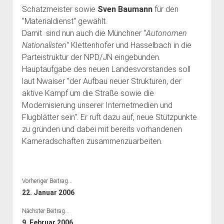
Bibliothek
Schatzmeister sowie
Sven Baumann
für den
"Materialdienst" gewählt.
Kontakt & PGP-Key
Damit sind nun auch die Münchner "
Autonomen
Nationalisten
" Klettenhofer und Hasselbach in die
Parteistruktur der NPD/JN eingebunden.
Hauptaufgabe des neuen Landesvorstandes soll
laut Nwaiser "der Aufbau neuer Strukturen, der
aktive Kampf um die Straße sowie die
Modernisierung unserer Internetmedien und
Flugblätter sein". Er ruft dazu auf, neue Stützpunkte
zu gründen und dabei mit bereits vorhandenen
Kameradschaften zusammenzuarbeiten.
Vorheriger Beitrag...
22. Januar 2006
Nächster Beitrag...
9. Februar 2006