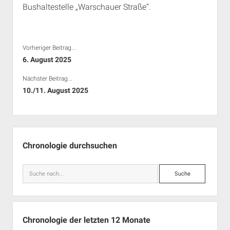
Bushaltestelle „Warschauer Straße“.
Rechte Termine München
Über a.i.d.a.
RSS-Feeds, Twitter & Facebook
Bibliothek
Vorheriger Beitrag...
Kontakt & PGP-Key
6. August 2025
Nächster Beitrag...
10./11. August 2025
Seitenleiste
Chronologie durchsuchen
Suche
Chronologie der letzten 12 Monate