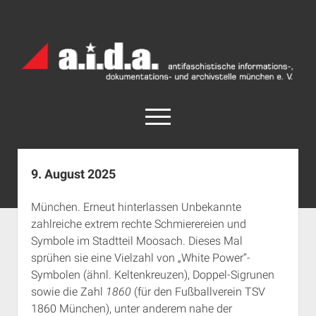
a.i.d.a.
Archiv
München
open
menu
facebook
rss
info@aida-archiv.de
9. August 2025
Home
München. Erneut hinterlassen Unbekannte
Aktuelles
zahlreiche extrem rechte Schmierereien und
open
Termine
Symbole im Stadtteil Moosach. Dieses Mal
dropdown
sprühen sie eine Vielzahl von „White Power“-
Antifaschistische Termine im Süden
Chronologie
menu
Symbolen (ähnl. Keltenkreuzen), Doppel-Sigrunen
open
Antifaschistische Termine in München
Das Archiv
sowie die Zahl
1860
(für den Fußballverein TSV
dropdown
Rechte Termine im Süden
a.i.d.a. e. V. unterstützen
Impressum
menu
1860 München), unter anderem nahe der