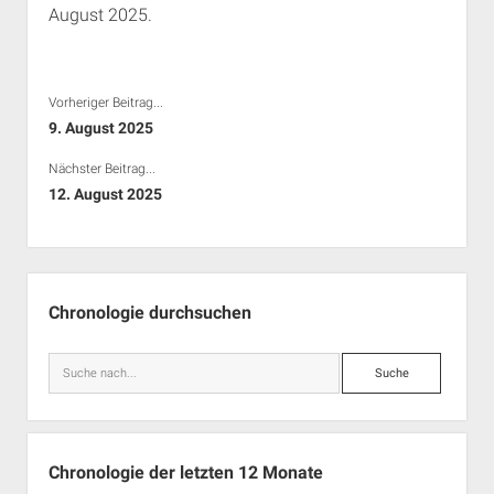
August 2025.
Rechte Termine München
Über a.i.d.a.
RSS-Feeds, Twitter & Facebook
Bibliothek
Vorheriger Beitrag...
Kontakt & PGP-Key
9. August 2025
Nächster Beitrag...
12. August 2025
Seitenleiste
Chronologie durchsuchen
Suche
Chronologie der letzten 12 Monate