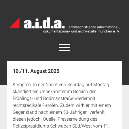
a.i.d.a.
Archiv
München
open
menu
facebook
rss
info@aida-archiv.de
10./11. August 2025
Home
Kempten. In der Nacht von Sonntag auf Montag
Aktuelles
skandiert ein Unbekannter im Bereich der
open
Termine
Frühlings- und Bodmanstraße wiederholt
dropdown
rechtsradikale Parolen. Zudem wirft er mit einem
Antifaschistische Termine im Süden
Chronologie
menu
Gegenstand nach einem 53-Jährigen, verfehlt
open
Antifaschistische Termine in München
Das Archiv
diesen jedoch. Quelle: Pressemeldung des
dropdown
Rechte Termine im Süden
a.i.d.a. e. V. unterstützen
Impressum
menu
Polizeipräsidiums Schwaben Süd/West vom 11.