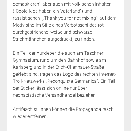
demaskieren“, aber auch mit völkischen Inhalten
Rechte Termine München
Über a.i.d.a.
(„Coole Kids haben ein Vaterland“) und
RSS-Feeds, Twitter & Facebook
rassistischen („Thank you for not mixing“; auf dem
Bibliothek
Motiv sind im Stile eines Verbotsschildes rot
durchgestrichene, weiße und schwarze
Kontakt & PGP-Key
Strichmännchen aufgedruckt) zu finden.
Ein Teil der Aufkleber, die auch am Taschner
Gymnasium, rund um den Bahnhof sowie am
Karlsberg und in der Erich-Ollenhauer-Straße
geklebt sind, tragen das Logo des rechten Internet-
Troll-Netzwerks „Reconquista Germanica“. Ein Teil
der Sticker lässt sich online nur über
neonazistische Versandhandel beziehen.
Antifaschist_innen können die Propaganda rasch
wieder entfernen.