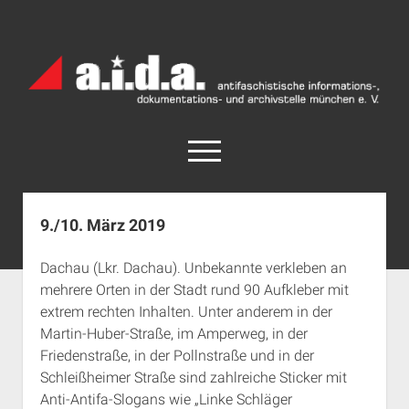
a.i.d.a.
Archiv
München
open
menu
facebook
rss
info@aida-archiv.de
9./10. März 2019
Home
Dachau (Lkr. Dachau). Unbekannte verkleben an
Aktuelles
mehrere Orten in der Stadt rund 90 Aufkleber mit
open
Termine
extrem rechten Inhalten. Unter anderem in der
dropdown
Martin-Huber-Straße, im Amperweg, in der
Antifaschistische Termine im Süden
Chronologie
menu
Friedenstraße, in der Pollnstraße und in der
open
Antifaschistische Termine in München
Das Archiv
Schleißheimer Straße sind zahlreiche Sticker mit
dropdown
Rechte Termine im Süden
a.i.d.a. e. V. unterstützen
Impressum
menu
Anti-Antifa-Slogans wie „Linke Schläger