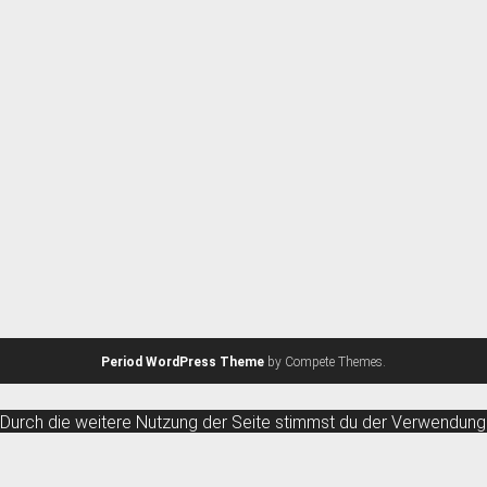
Period WordPress Theme
by Compete Themes.
Durch die weitere Nutzung der Seite stimmst du der Verwendung
von Cookies zu.
Weitere Informationen
Akzeptieren