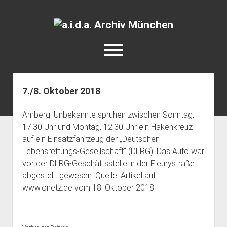
a.i.d.a.
Archiv
open
München
menu
facebook
rss
info@aida-archiv.de
7./8. Oktober 2018
Home
Amberg. Unbekannte sprühen zwischen Sonntag,
Aktuelles
17.30 Uhr und Montag, 12.30 Uhr ein Hakenkreuz
open
Termine
auf ein Einsatzfahrzeug der „Deutschen
dropdown
Lebensrettungs-Gesellschaft“ (DLRG). Das Auto war
Antifaschistische Termine im Süden
Chronologie
menu
vor der DLRG-Geschäftsstelle in der Fleurystraße
open
Antifaschistische Termine in München
Das Archiv
abgestellt gewesen. Quelle: Artikel auf
dropdown
Rechte Termine im Süden
a.i.d.a. e. V. unterstützen
Impressum
menu
www.onetz.de vom 18. Oktober 2018.
Rechte Termine München
Über a.i.d.a.
RSS-Feeds, Twitter & Facebook