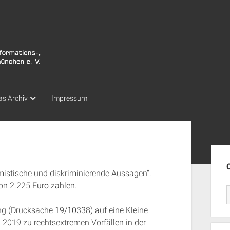
as Archiv
Impressum
Seit
remistische und diskriminierende Aussagen“.
on 2.225 Euro zahlen.
ng (Drucksache 19/10338) auf eine Kleine
 2019 zu rechtsextremen Vorfällen in der