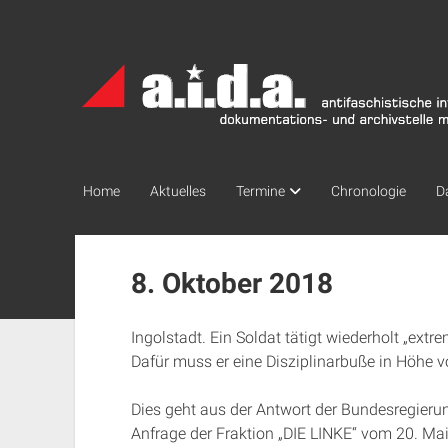
a.i.d.a.
Archiv
München
Home
Aktuelles
Termine
Chronologie
D
8. Oktober 2018
Ingolstadt. Ein Soldat tätigt wiederholt „ext
Dafür muss er eine Disziplinarbuße in Höhe v
Dies geht aus der Antwort der Bundesregieru
Anfrage der Fraktion „DIE LINKE“ vom 20. Mai