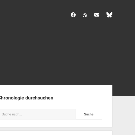
facebook
rss
info@aida-archiv.de
enleiste
Chronologie durchsuchen
Suche