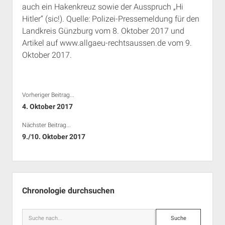
auch ein Hakenkreuz sowie der Ausspruch „Hi
Rechte Termine München
Über a.i.d.a.
Hitler“ (sic!). Quelle: Polizei-Pressemeldung für den
RSS-Feeds, Twitter & Facebook
Landkreis Günzburg vom 8. Oktober 2017 und
Bibliothek
Artikel auf www.allgaeu-rechtsaussen.de vom 9.
Oktober 2017.
Kontakt & PGP-Key
Vorheriger Beitrag...
4. Oktober 2017
Nächster Beitrag...
9./10. Oktober 2017
Seitenleiste
Chronologie durchsuchen
Suche