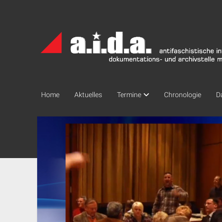
a.i.d.a.
Archiv
München
Home
Aktuelles
Termine
Chronologie
D