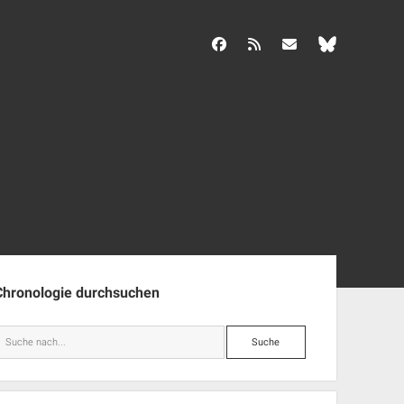
facebook
rss
info@aida-archiv.de
enleiste
Chronologie durchsuchen
Suche