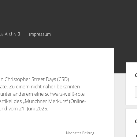
as Archiv
Impressum
Sei
en Christopher Street Days (CSD)
te. Zu einem nicht näher bekannten
e unter anderem eine schwarz-weiß-rote
 Artikel des „Münchner Merkurs“ (Online-
und vom 21. Juni 2026.
Nächster Beitrag...