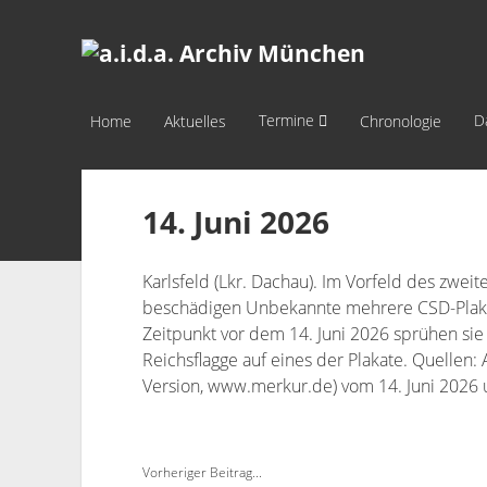
a.i.d.a.
Archiv
München
Termine
D
Home
Aktuelles
Chronologie
14. Juni 2026
Karlsfeld (Lkr. Dachau). Im Vorfeld des zweit
beschädigen Unbekannte mehrere CSD-Plaka
Zeitpunkt vor dem 14. Juni 2026 sprühen si
Reichsflagge auf eines der Plakate. Quellen:
Version, www.merkur.de) vom 14. Juni 2026 
Vorheriger Beitrag...