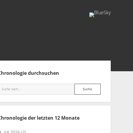
facebook
rss
info@aida-archiv.de
tenleiste
Chronologie durchsuchen
Suche
Chronologie der letzten 12 Monate
Juli 2026
(2)