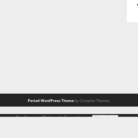
Period WordPress Theme
by Compete Themes.
ng von Cookies zu.
Weitere Informationen
Akzeptieren
 zulassen" eingestellt, um das beste Surferlebnis zu ermöglic