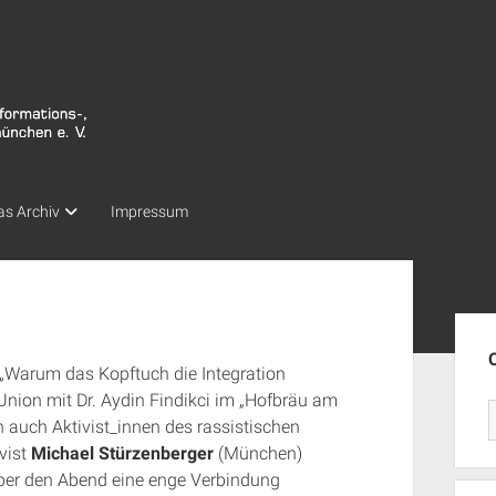
as Archiv
Impressum
Seit
„Warum das Kopftuch die Integration
Union mit Dr. Aydin Findikci im „Hofbräu am
 auch Aktivist_innen des rassistischen
ivist
Mi
chael Stürzenberger
(München)
über den Abend eine enge Verbindung