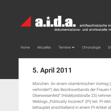
a.i.d.a.
Archiv
München
Home
Aktuelles
Termine
Chronologie
D
5. April 2011
München. An einem islamkritischen Vortrag (
verhindert“) des Bezirksverbands der Frauen-
Oberwiesenfeld“ (Hildeboldstraße 23) nehmen
Weblogs „Politically Incorrect“ (PI) teil. PI-Akt
behauptet anschließend in einem PI-Artikel 