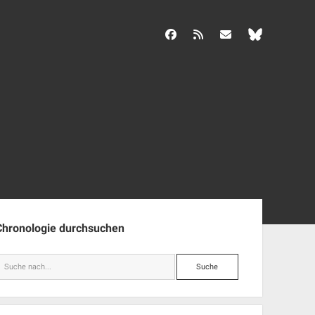
facebook
rss
info@aida-archiv.de
enleiste
Chronologie durchsuchen
Suche