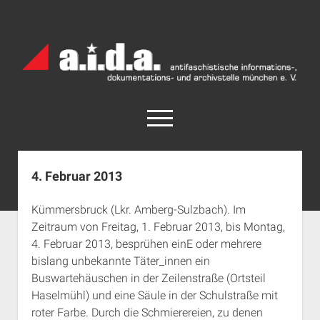
a.i.d.a.
Archiv
München
open
menu
facebook
rss
info@aida-archiv.de
4. Februar 2013
Home
Kümmersbruck (Lkr. Amberg-Sulzbach). Im
Aktuelles
Zeitraum von Freitag, 1. Februar 2013, bis Montag,
open
Termine
4. Februar 2013, besprühen einE oder mehrere
dropdown
bislang unbekannte Täter_innen ein
Antifaschistische Termine im Süden
Chronologie
menu
Buswartehäuschen in der Zeilenstraße (Ortsteil
open
Antifaschistische Termine in München
Das Archiv
Haselmühl) und eine Säule in der Schulstraße mit
dropdown
Rechte Termine im Süden
a.i.d.a. e. V. unterstützen
Impressum
menu
roter Farbe. Durch die Schmierereien, zu denen