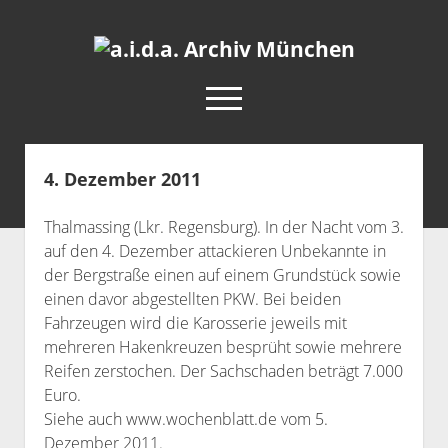
a.i.d.a.
Archiv
open
München
menu
facebook
rss
info@aida-archiv.de
4. Dezember 2011
Home
Thalmassing (Lkr. Regensburg). In der Nacht vom 3.
Aktuelles
auf den 4. Dezember attackieren Unbekannte in
open
Termine
der Bergstraße einen auf einem Grundstück sowie
dropdown
einen davor abgestellten PKW. Bei beiden
Antifaschistische Termine im Süden
Chronologie
menu
Fahrzeugen wird die Karosserie jeweils mit
open
Antifaschistische Termine in München
Das Archiv
mehreren Hakenkreuzen besprüht sowie mehrere
dropdown
Rechte Termine im Süden
Reifen zerstochen. Der Sachschaden beträgt 7.000
a.i.d.a. e. V. unterstützen
Impressum
menu
Euro.
Rechte Termine München
Über a.i.d.a.
Siehe auch www.wochenblatt.de vom 5.
RSS-Feeds, Twitter & Facebook
Dezember 2011.