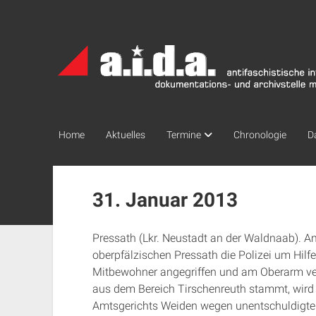
a.i.d.a.
Archiv
München
Home
Aktuelles
Termine
Chronologie
D
31. Januar 2013
Pressath (Lkr. Neustadt an der Waldnaab). 
oberpfälzischen Pressath die Polizei um Hil
Mitbewohner angegriffen und am Oberarm verle
aus dem Bereich Tirschenreuth stammt, wird
Amtsgerichts Weiden wegen unentschuldigte