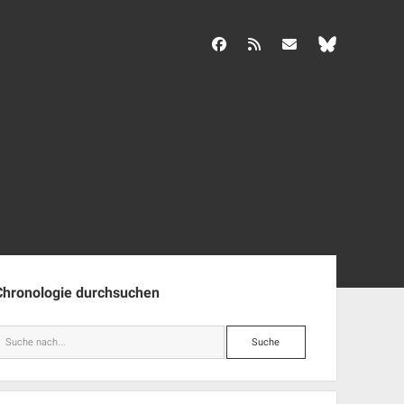
facebook
rss
info@aida-archiv.de
enleiste
Chronologie durchsuchen
Suche