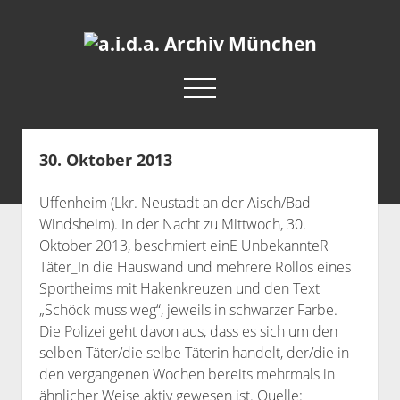
a.i.d.a.
Archiv
open
München
menu
facebook
rss
info@aida-archiv.de
30. Oktober 2013
Home
Uffenheim (Lkr. Neustadt an der Aisch/Bad
Aktuelles
Windsheim). In der Nacht zu Mittwoch, 30.
open
Termine
Oktober 2013, beschmiert einE UnbekannteR
dropdown
Täter_In die Hauswand und mehrere Rollos eines
Antifaschistische Termine im Süden
Chronologie
menu
Sportheims mit Hakenkreuzen und den Text
open
Antifaschistische Termine in München
Das Archiv
„Schöck muss weg“, jeweils in schwarzer Farbe.
dropdown
Rechte Termine im Süden
Die Polizei geht davon aus, dass es sich um den
a.i.d.a. e. V. unterstützen
Impressum
menu
selben Täter/die selbe Täterin handelt, der/die in
Rechte Termine München
Über a.i.d.a.
den vergangenen Wochen bereits mehrmals in
RSS-Feeds, Twitter & Facebook
ähnlicher Weise aktiv gewesen ist. Quelle: