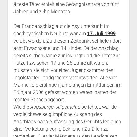
älteste Täter erhielt eine Gefängnisstrafe von fünf
Rechte Termine München
Über a.i.d.a.
Jahren und zehn Monaten.
RSS-Feeds, Twitter & Facebook
Bibliothek
Der Brandanschlag auf die Asylunterkunft im
oberbayerischen Neuburg war am
17. Juli 1999
Kontakt & PGP-Key
verübt worden. Zu diesem Zeitpunkt schliefen dort
acht Erwachsene und 14 Kinder. Da der Anschlag
bereits sieben Jahre zurück liegt und die Täter zur
Tatzeit zwischen 17 und 26 Jahre alt waren,
mussten sie sich vor einer Jugendkammer des
Ingolstädter Landgerichts verantworten. Alle vier
Männer, die erst nach jahrelangen Ermittlungen im
Frühjahr 2006 gefasst worden waren, hatten der
rechten Szene angehört.
Wie die
Augsburger Allgemeine
berichtet, war der
vergleichsweise glimpfliche Ausgang des
Anschlags nach Auffassung des Gerichts lediglich
einer Verkettung von glücklichen Zufällen zu
verdanken. Die vier Männer aus den Landkreisen