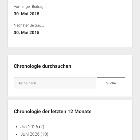
Rechte Termine München
Über a.i.d.a.
Vorheriger Beitrag...
30. Mai 2015
RSS-Feeds, Twitter & Facebook
Bibliothek
Nächster Beitrag...
30. Mai 2015
Kontakt & PGP-Key
Seitenleiste
Chronologie durchsuchen
Suche
Chronologie der letzten 12 Monate
Juli 2026
(2)
Juni 2026
(10)