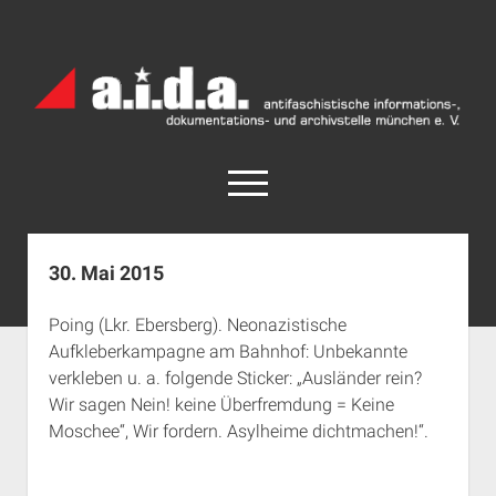
a.i.d.a.
Archiv
München
open
menu
facebook
rss
info@aida-archiv.de
30. Mai 2015
Home
Poing (Lkr. Ebersberg). Neonazistische
Aktuelles
Aufkleberkampagne am Bahnhof: Unbekannte
open
Termine
verkleben u. a. folgende Sticker: „Ausländer rein?
dropdown
Wir sagen Nein! keine Überfremdung = Keine
Antifaschistische Termine im Süden
Chronologie
menu
Moschee“, Wir fordern. Asylheime dichtmachen!“.
open
Antifaschistische Termine in München
Das Archiv
dropdown
Rechte Termine im Süden
a.i.d.a. e. V. unterstützen
Impressum
menu