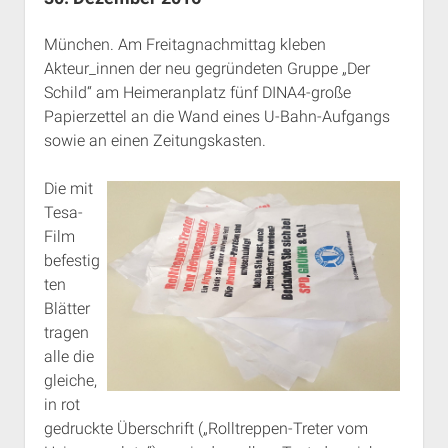
Rechte Termine München
Über a.i.d.a.
München. Am Freitagnachmittag kleben
RSS-Feeds, Twitter & Facebook
Akteur_innen der neu gegründeten Gruppe „Der
Bibliothek
Schild“ am Heimeranplatz fünf DINA4-große
Kontakt & PGP-Key
Papierzettel an die Wand eines U-Bahn-Aufgangs
sowie an einen Zeitungskasten.
Die mit
Tesa-
Film
befestig
ten
Blätter
tragen
alle die
gleiche,
in rot
gedruckte Überschrift („Rolltreppen-Treter vom