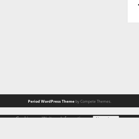
Period WordPress Theme
by Compete Themes.
ng von Cookies zu.
Weitere Informationen
Akzeptieren
 zulassen" eingestellt, um das beste Surferlebnis zu ermöglic