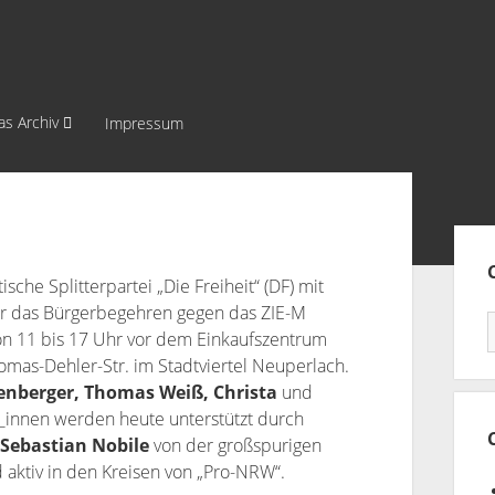
as Archiv
Impressum
Sei
che Splitterpartei „Die Freiheit“ (DF) mit
ür das Bürgerbegehren gegen das ZIE-M
von 11 bis 17 Uhr vor dem Einkaufszentrum
omas-Dehler-Str. im Stadtviertel Neuperlach.
enberger, Thomas Weiß, Christa
und
st_innen werden heute unterstützt durch
Sebastian Nobile
von der großspurigen
aktiv in den Kreisen von „Pro-NRW“.