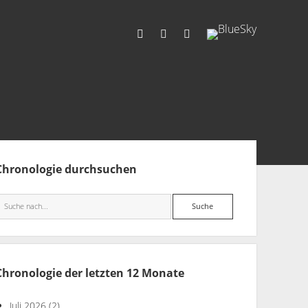
facebook
rss
info@aida-archiv.de
tenleiste
Chronologie durchsuchen
Suche
Chronologie der letzten 12 Monate
Juli 2026
(2)