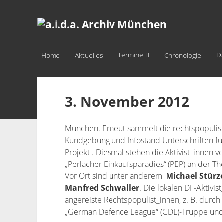
a.i.d.a.
Archiv
München
Termine
D
Home
Aktuelles
Chronologie
3. November 2012
München. Erneut sammelt die rechtspopulistis
Kundgebung und Infostand Unterschriften f
Projekt . Diesmal stehen die Aktivist_innen 
„Perlacher Einkaufsparadies“ (PEP) an der Th
Vor Ort sind unter anderem
Michael Stürz
Manfred Schwaller
. Die lokalen DF-Aktivi
angereiste Rechtspopulist_innen, z. B. durch
„German Defence League“ (GDL)-Truppe und 