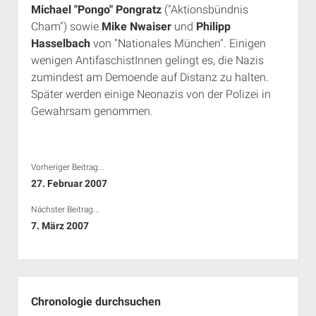
Michael "Pongo" Pongratz
("Aktionsbündnis
Rechte Termine München
Über a.i.d.a.
Cham") sowie
Mike Nwaiser
und
Philipp
RSS-Feeds, Twitter & Facebook
Hasselbach
von "Nationales München". Einigen
Bibliothek
wenigen AntifaschistInnen gelingt es, die Nazis
zumindest am Demoende auf Distanz zu halten.
Kontakt & PGP-Key
Später werden einige Neonazis von der Polizei in
Gewahrsam genommen.
Vorheriger Beitrag...
27. Februar 2007
Nächster Beitrag...
7. März 2007
Seitenleiste
Chronologie durchsuchen