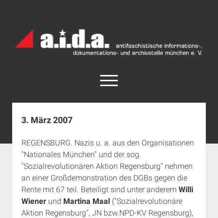
a.i.d.a.
Archiv
München
open
menu
facebook
rss
info@aida-archiv.de
3. März 2007
Home
REGENSBURG. Nazis u. a. aus den Organisationen
Aktuelles
"Nationales München" und der sog.
open
Termine
"Sozialrevolutionären Aktion Regensburg" nehmen
dropdown
an einer Großdemonstration des DGBs gegen die
Antifaschistische Termine im Süden
Chronologie
menu
Rente mit 67 teil. Beteiligt sind unter anderem
Willi
open
Antifaschistische Termine in München
Das Archiv
Wiener
und
Martina Maal
("Sozialrevolutionäre
dropdown
Rechte Termine im Süden
a.i.d.a. e. V. unterstützen
Impressum
menu
Aktion Regensburg", JN bzw.NPD-KV Regensburg),