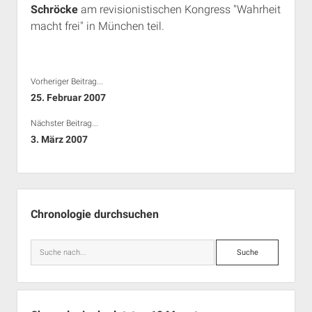
Schröcke
am revisionistischen Kongress "Wahrheit
Rechte Termine München
Über a.i.d.a.
macht frei" in München teil.
RSS-Feeds, Twitter & Facebook
Bibliothek
Kontakt & PGP-Key
Vorheriger Beitrag...
25. Februar 2007
Nächster Beitrag...
3. März 2007
Seitenleiste
Chronologie durchsuchen
Suche