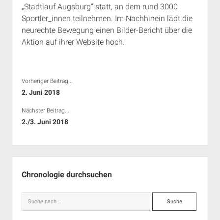
„Stadtlauf Augsburg“ statt, an dem rund 3000
Rechte Termine München
Über a.i.d.a.
Sportler_innen teilnehmen. Im Nachhinein lädt die
RSS-Feeds, Twitter & Facebook
neurechte Bewegung einen Bilder-Bericht über die
Bibliothek
Aktion auf ihrer Website hoch.
Kontakt & PGP-Key
Vorheriger Beitrag...
2. Juni 2018
Nächster Beitrag...
2./3. Juni 2018
Seitenleiste
Chronologie durchsuchen
Suche