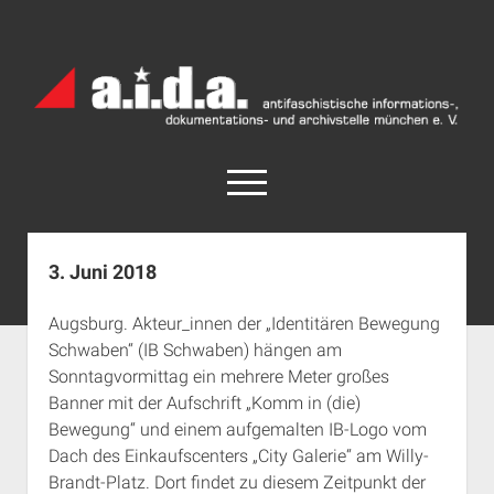
a.i.d.a.
Archiv
München
open
menu
facebook
rss
info@aida-archiv.de
3. Juni 2018
Home
Augsburg. Akteur_innen der „Identitären Bewegung
Aktuelles
Schwaben“ (IB Schwaben) hängen am
open
Termine
Sonntagvormittag ein mehrere Meter großes
dropdown
Banner mit der Aufschrift „Komm in (die)
Antifaschistische Termine im Süden
Chronologie
menu
Bewegung“ und einem aufgemalten IB-Logo vom
open
Antifaschistische Termine in München
Das Archiv
Dach des Einkaufscenters „City Galerie“ am Willy-
dropdown
Rechte Termine im Süden
a.i.d.a. e. V. unterstützen
Impressum
menu
Brandt-Platz. Dort findet zu diesem Zeitpunkt der