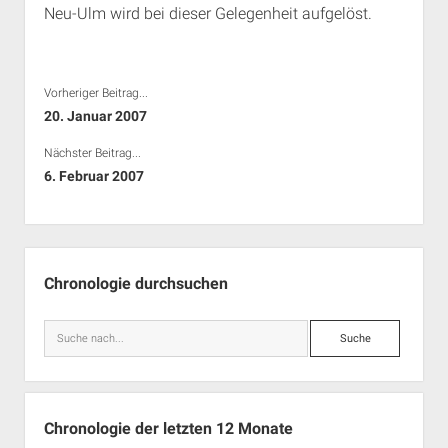
Neu-Ulm wird bei dieser Gelegenheit aufgelöst.
Rechte Termine München
Über a.i.d.a.
RSS-Feeds, Twitter & Facebook
Bibliothek
Vorheriger Beitrag...
Kontakt & PGP-Key
20. Januar 2007
Nächster Beitrag...
6. Februar 2007
Seitenleiste
Chronologie durchsuchen
Suche
Chronologie der letzten 12 Monate